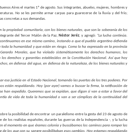
 Buenos Aires el martes 1º de agosto. Sus integrantes, abuelxs, mujeres, hombres y
raturas. No se les permite armar carpas para guarecerse de la lluvia y del frío;
tas concretas a sus demandas.
 la propiedad comunitaria, con los bienes naturales, que son la soberanía de los
ntegrante del Tercer Malón de la Paz,
Néstor Jeréz
, y agregó:
“La lucha continúa.
n continuamos en ese mismo camino, instando a que el pueblo argentino defienda
de toda la humanidad y que están en riesgo. Como lo ha expresado en la provincia
r Gerardo Morales, que ha violado sistemáticamente los derechos humanos, los
 los derechos y garantías establecidos en la Constitución Nacional. Así que hoy
hos, en defensa del agua, en defensa de la naturaleza, de los bienes naturales y
r esa justicia en el Estado Nacional, tomando las puertas de los tres poderes. Por
están respaldando. Hoy (por ayer) vamos a buscar la firma, la ratificación de
se han expedido. Queremos que se expidan, que digan si van a estar a favor del
rantía de vida de toda la humanidad o van a ser cómplices de la continuidad del
sobre la posibilidad de encontrar un paralelismo entre la gesta del 23 de agosto de
de los realistas españoles, durante las guerras de la Independencia -, y la lucha
ón en el momento en que éramos colonia y buscábamos los caminos para romper las
te de los que con su sangre posibilitaban esos cambios. Hoy estamos respaldando