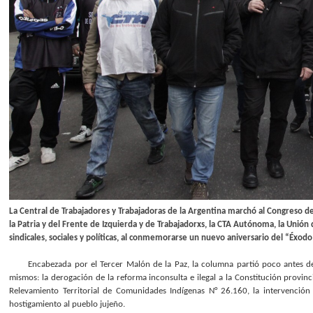
La Central de Trabajadores y Trabajadoras de la Argentina marchó al Congreso de
la Patria y del Frente de Izquierda y de Trabajadorxs, la CTA Autónoma, la Unión
sindicales, sociales y políticas, al conmemorarse un nuevo aniversario del “Éxodo
Encabezada por el Tercer Malón de la Paz, la columna partió poco antes d
mismos: la derogación de la reforma inconsulta e ilegal a la Constitución provin
Relevamiento Territorial de Comunidades Indígenas N° 26.160, la intervención
hostigamiento al pueblo jujeño.