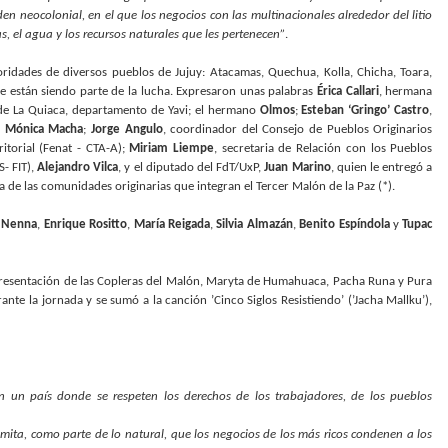
n neocolonial, en el que los negocios con las multinacionales alrededor del litio
, el agua y los recursos naturales que les pertenecen”
.
oridades de diversos pueblos de Jujuy: Atacamas, Quechua, Kolla, Chicha, Toara,
ue están siendo parte de la lucha. Expresaron unas palabras
Érica Callari
, hermana
 de La Quiaca, departamento de Yavi; el hermano
Olmos
;
Esteban ‘Gringo’ Castro
,
P
Mónica Macha
;
Jorge Angulo
, coordinador del Consejo de Pueblos Originarios
itorial (Fenat - CTA-A);
Miriam Liempe
, secretaria de Relación con los Pueblos
S- FIT),
Alejandro Vilca
, y el diputado del FdT/UxP,
Juan Marino
, quien le entregó a
 de las comunidades originarias que integran el Tercer Malón de la Paz (*).
’ Nenna
,
Enrique Rositto
,
María Reigada
,
Silvia Almazán
,
Benito Espíndola
y
Tupac
 la presentación de las Copleras del Malón, Maryta de Humahuaca, Pacha Runa y Pura
e la jornada y se sumó a la canción ’Cinco Siglos Resistiendo’ (’Jacha Mallku’),
n un país donde se respeten los derechos de los trabajadores, de los pueblos
ita, como parte de lo natural, que los negocios de los más ricos condenen a los