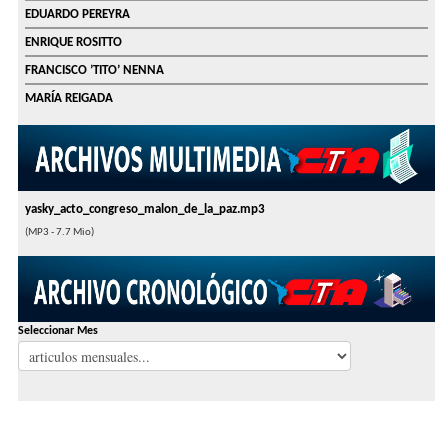
EDUARDO PEREYRA
ENRIQUE ROSITTO
FRANCISCO ’TITO’ NENNA
MARÍA REIGADA
yasky_acto_congreso_malon_de_la_paz.mp3
(MP3 - 7.7 Mio)
Seleccionar Mes