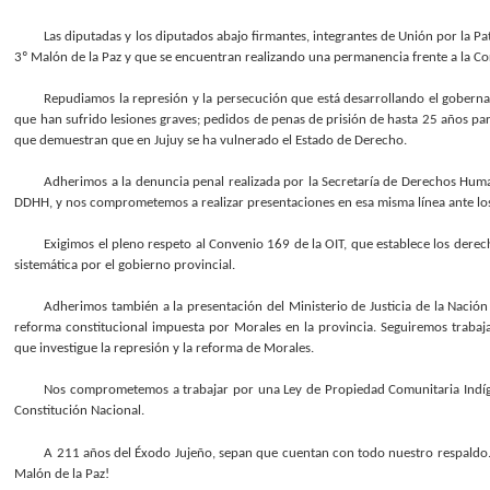
Las diputadas y los diputados abajo firmantes, integrantes de Unión por la Pa
3º Malón de la Paz y que se encuentran realizando una permanencia frente a la Cor
Repudiamos la represión y la persecución que está desarrollando el goberna
que han sufrido lesiones graves; pedidos de penas de prisión de hasta 25 años par
que demuestran que en Jujuy se ha vulnerado el Estado de Derecho.
Adherimos a la denuncia penal realizada por la Secretaría de Derechos Human
DDHH, y nos comprometemos a realizar presentaciones en esa misma línea ante lo
Exigimos el pleno respeto al Convenio 169 de la OIT, que establece los derec
sistemática por el gobierno provincial.
Adherimos también a la presentación del Ministerio de Justicia de la Nación
reforma constitucional impuesta por Morales en la provincia. Seguiremos traba
que investigue la represión y la reforma de Morales.
Nos comprometemos a trabajar por una Ley de Propiedad Comunitaria Indíg
Constitución Nacional.
A 211 años del Éxodo Jujeño, sepan que cuentan con todo nuestro respaldo. 
Malón de la Paz!