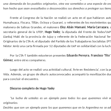
una demanda de los pueblos originarios, otra vez sometidos a una especie de orde
han hecho que sean avasallados o desconocidos sus derechos a proteger sus tierras
Frente al Congreso de la Nación se realizó un acto en el que hablaron aut
Humahuaca, Fiscara, Tillán, Ocloya y Guaraní, y referentes de los movimientos q
malonera de Salinas Grandes; el malonero
Eloy Abán Mamani
;
María Carrazara
,
secretario general de la UTEP;
Hugo Yasky
; la diputada del Frente de Todxs/Ux
Llankaj Maki de la provincia de Jujuy y referente de la Federación Nacional Terr
Originarios de la CTA-A; el diputado del Partido de los Trabajadores Socialistas (PT
Néstor Jeréz una carta firmada por 52 diputadxs de UxP en solidaridad con la lucha
Por la CTA-T también estuvieron presentes
Eduardo Pereyra
,
Francisco ‘Tito
Gómez
, entre otrxs compañerxs.
Luego del acto se realizó una actividad cultural, ’Arte en Resistencia’, con
Vida. Además, un grupo de sikuris autoconvocadxs acompañó la movilización durant
para concluir el encuentro.
Discurso completo de Hugo Yasky
“La lucha de ustedes es un ejemplo para todos los que queremos vivir e
originarios.
Decirles que son un ejemplo para los que queremos que en la Argentina no se adm