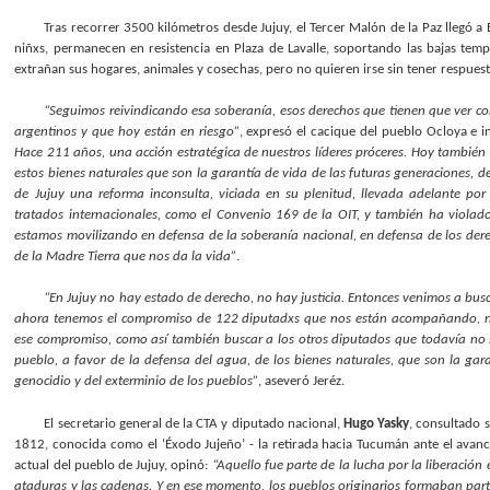
Tras recorrer 3500 kilómetros desde Jujuy, el Tercer Malón de la Paz llegó a
niñxs, permanecen en resistencia en Plaza de Lavalle, soportando las bajas tempe
extrañan sus hogares, animales y cosechas, pero no quieren irse sin tener respues
“Seguimos reivindicando esa soberanía, esos derechos que tienen que ver con
argentinos y que hoy están en riesgo”
, expresó el cacique del pueblo Ocloya e i
Hace 211 años, una acción estratégica de nuestros líderes próceres. Hoy tambié
estos bienes naturales que son la garantía de vida de las futuras generaciones, 
de Jujuy una reforma inconsulta, viciada en su plenitud, llevada adelante po
tratados internacionales, como el Convenio 169 de la OIT, y también ha violado
estamos movilizando en defensa de la soberanía nacional, en defensa de los derec
de la Madre Tierra que nos da la vida”
.
“En Jujuy no hay estado de derecho, no hay justicia. Entonces venimos a busca
ahora tenemos el compromiso de 122 diputadxs que nos están acompañando, nos 
ese compromiso, como así también buscar a los otros diputados que todavía no 
pueblo, a favor de la defensa del agua, de los bienes naturales, que son la ga
genocidio y del exterminio de los pueblos”
, aseveró Jeréz.
El secretario general de la CTA y diputado nacional,
Hugo Yasky
, consultado 
1812, conocida como el ‘Éxodo Jujeño’ - la retirada hacia Tucumán ante el avance 
actual del pueblo de Jujuy, opinó:
“Aquello fue parte de la lucha por la liberaci
ataduras y las cadenas. Y en ese momento, los pueblos originarios formaban par