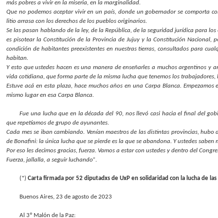
más pobres a vivir en la miseria, en la marginalidad.
Que no podemos aceptar vivir en un país, donde un gobernador se comporta como
litio arrasa con los derechos de los pueblos originarios.
Se las pasan hablando de la ley, de la República, de la seguridad jurídica para los 
es pisotear la Constitución de la Provincia de Jujuy y la Constitución Nacional, p
condición de habitantes preexistentes en nuestras tierras, consultados para cualq
habitan.
Y esto que ustedes hacen es una manera de enseñarles a muchos argentinos y ar
vida cotidiana, que forma parte de la misma lucha que tenemos los trabajadores, l
Estuve acá en esta plaza, hace muchos años en una Carpa Blanca. Empezamos esa
mismo lugar en esa Carpa Blanca.
Fue una lucha que en la década del 90, nos llevó casi hacia el final del g
que repetíamos de grupo de ayunantes.
Cada mes se iban cambiando. Venían maestros de las distintas provincias, hubo 
de Bonafini: la única lucha que se pierde es la que se abandona. Y ustedes saben 
Por eso les decimos gracias, fuerza. Vamos a estar con ustedes y dentro del Congr
Fuerza, jallalla, a seguir luchando”
.
(*)
Carta firmada por 52 diputadxs de UxP en solidaridad con la lucha de las
Buenos Aires, 23 de agosto de 2023
Al 3º Malón de la Paz: