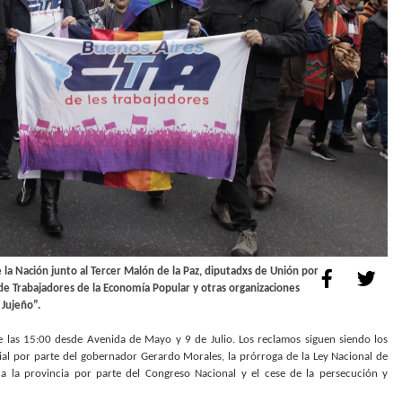
 la Nación junto al Tercer Malón de la Paz, diputadxs de Unión por
 de Trabajadores de la Economía Popular y otras organizaciones
 Jujeño”.
e las 15:00 desde Avenida de Mayo y 9 de Julio. Los reclamos siguen siendo los
cial por parte del gobernador Gerardo Morales, la prórroga de la Ley Nacional de
 a la provincia por parte del Congreso Nacional y el cese de la persecución y