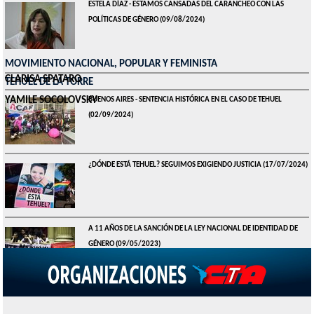
ESTELA DÍAZ - ESTAMOS CANSADAS DEL CARANCHEO CON LAS
POLÍTICAS DE GÉNERO
(09/08/2024)
MOVIMIENTO NACIONAL, POPULAR Y FEMINISTA
CLARISA SPATARO
TEHUEL DE LA TORRE
YAMILE SOCOLOVSKY
BUENOS AIRES - SENTENCIA HISTÓRICA EN EL CASO DE TEHUEL
(02/09/2024)
¿DÓNDE ESTÁ TEHUEL? SEGUIMOS EXIGIENDO JUSTICIA
(17/07/2024)
A 11 AÑOS DE LA SANCIÓN DE LA LEY NACIONAL DE IDENTIDAD DE
GÉNERO
(09/05/2023)