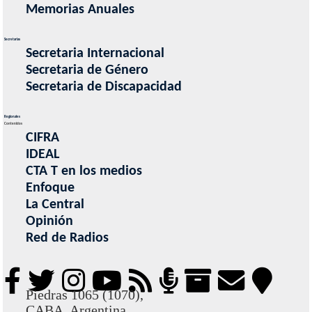
EN LA CONSTITUCIÓN PROVINCIAL
(11/07/2025)
Memorias Anuales
Secretarias
SIND. PRENSA DE ROSARIO - LOS GOLPES DE MILEI SOBRE EL DERECHO
Secretaria Internacional
A LA COMUNICACIÓN
(03/05/2024)
Secretaria de Género
Secretaria de Discapacidad
REPRESIÓN
REVELANDO LA LIBERTAD
(13/03/2026)
Regionales
Contenidos
CIFRA
IDEAL
NO A LA REPRESIÓN DEL GOBERNADOR CORNEJO EN MENDOZA
CTA T en los medios
(25/10/2025)
Enfoque
La Central
Opinión
LAS CTA DENUNCIARON EL AVANCE DE LA CRIMINALIZACIÓN DE LA
Red de Radios
PROTESTA SOCIAL
(01/10/2025)
Piedras 1065 (1070),
CABA, Argentina.