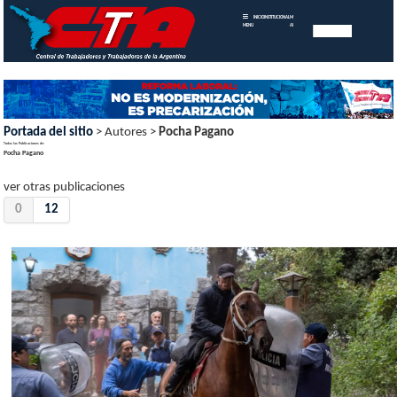
INICIO
INSTITUCIONAL
MEMORIAS
MENU
ANUALES
Portada del sitio
> Autores >
Pocha Pagano
Todas las Publicaciones de:
Pocha Pagano
ver otras publicaciones
0
12