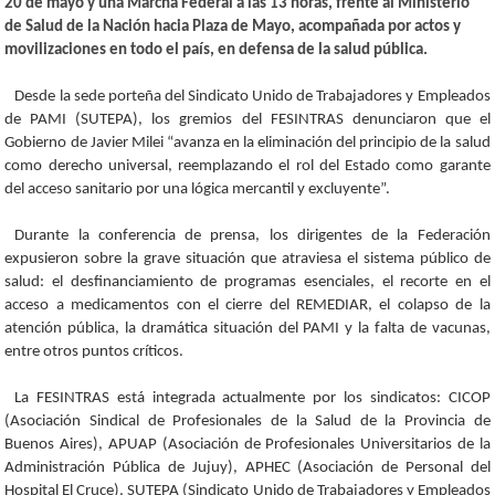
20 de mayo y una Marcha Federal a las 13 horas, frente al Ministerio
de Salud de la Nación hacia Plaza de Mayo, acompañada por actos y
movilizaciones en todo el país, en defensa de la salud pública.
Desde la sede porteña del Sindicato Unido de Trabajadores y Empleados
de PAMI (SUTEPA), los gremios del FESINTRAS denunciaron que el
Gobierno de Javier Milei “avanza en la eliminación del principio de la salud
como derecho universal, reemplazando el rol del Estado como garante
del acceso sanitario por una lógica mercantil y excluyente”.
Durante la conferencia de prensa, los dirigentes de la Federación
expusieron sobre la grave situación que atraviesa el sistema público de
salud: el desfinanciamiento de programas esenciales, el recorte en el
acceso a medicamentos con el cierre del REMEDIAR, el colapso de la
atención pública, la dramática situación del PAMI y la falta de vacunas,
entre otros puntos críticos.
La FESINTRAS está integrada actualmente por los sindicatos: CICOP
(Asociación Sindical de Profesionales de la Salud de la Provincia de
Buenos Aires), APUAP (Asociación de Profesionales Universitarios de la
Administración Pública de Jujuy), APHEC (Asociación de Personal del
Hospital El Cruce), SUTEPA (Sindicato Unido de Trabajadores y Empleados