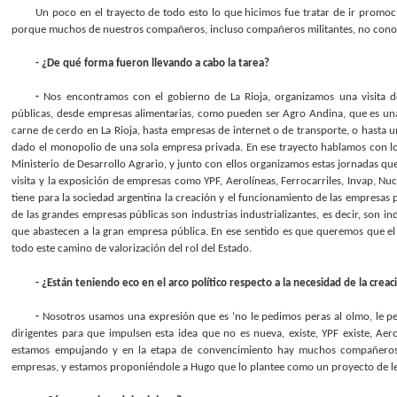
Un poco en el trayecto de todo esto lo que hicimos fue tratar de ir promoc
porque muchos de nuestros compañeros, incluso compañeros militantes, no conoc
- ¿De qué forma fueron llevando a cabo la tarea?
-
Nos encontramos con el gobierno de La Rioja, organizamos una visita de
públicas, desde empresas alimentarias, como pueden ser Agro Andina, que es una
carne de cerdo en La Rioja, hasta empresas de internet o de transporte, o hasta 
dado el monopolio de una sola empresa privada. En ese trayecto hablamos con los
Ministerio de Desarrollo Agrario, y junto con ellos organizamos estas jornadas qu
visita y la exposición de empresas como YPF, Aerolíneas, Ferrocarriles, Invap, N
tiene para la sociedad argentina la creación y el funcionamiento de las empresas p
de las grandes empresas públicas son industrias industrializantes, es decir, son 
que abastecen a la gran empresa pública. En ese sentido es que queremos que el c
todo este camino de valorización del rol del Estado.
- ¿Están teniendo eco en el arco político respecto a la necesidad de la cr
-
Nosotros usamos una expresión que es ‘no le pedimos peras al olmo, le ped
dirigentes para que impulsen esta idea que no es nueva, existe, YPF existe, Aer
estamos empujando y en la etapa de convencimiento hay muchos compañeros q
empresas, y estamos proponiéndole a Hugo que lo plantee como un proyecto de ley