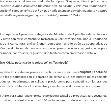
rivadas recorrían el enorme predio de Tecnópolis.
“Hoy recordaba lo primero que
ue hicieron cuando asumieron fue cerrar esto. Yo pasaba y veía esto abandonado,
que lo vi, como lo volví a ver hoy, que nadie se puede permitir negarles a nuestros
dos. Nadie se puede negar a que esto exista”
, rememoró Yasky.
Él es Ingeniero Agrónomo, trabajador del Ministerio de Agricultura de la Nación y
a, y junto con otrxs compañerxs formaron la Corriente Nacional por la Producción
s de la Agricultura Familiar (Fonaf), con Gestar, la Federación de Cooperativas de
ueños productores, de cooperativas, de empresas recuperadas, justamente para
alizador, controlador, regulador, sino también como empresario”, detalló.
iglo XXI. La potencia de lo colectivo” en Tecnópolis?
 medida final, estamos promoviendo la formación de una
Compañía Federal de
ar a los productores con el comercio de cercanía. La idea nuestra no es competir
roductos, los alimentos en calidad y precio como para competir con las grandes
ceso de la población a los alimentos y vincular la producción con el consumo.
PF Agro para tener una empresa exportadora estatal de productos agropecuarios.
n millón de toneladas en casi 150 millones que produce el país, por lo tanto,