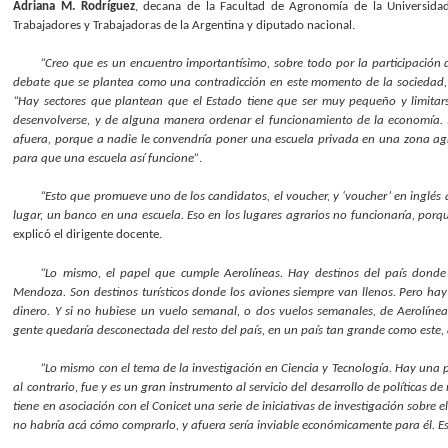
Adriana M. Rodríguez
, decana de la Facultad de Agronomía de la Universid
Trabajadores y Trabajadoras de la Argentina y diputado nacional.
“Creo que es un encuentro importantísimo, sobre todo por la participación 
debate que se plantea como una contradicción en este momento de la sociedad, e
“Hay sectores que plantean que el Estado tiene que ser muy pequeño y limitar
desenvolverse, y de alguna manera ordenar el funcionamiento de la economía.
afuera, porque a nadie le convendría poner una escuela privada en una zona agr
para que una escuela así funcione”
.
“Esto que promueve uno de los candidatos, el voucher, y ‘voucher’ en inglés q
lugar, un banco en una escuela. Eso en los lugares agrarios no funcionaría, p
explicó el dirigente docente.
“Lo mismo, el papel que cumple Aerolíneas. Hay destinos del país donde 
Mendoza. Son destinos turísticos donde los aviones siempre van llenos. Pero hay
dinero. Y si no hubiese un vuelo semanal, o dos vuelos semanales, de Aerolíne
gente quedaría desconectada del resto del país, en un país tan grande como este,
“Lo mismo con el tema de la investigación en Ciencia y Tecnología. Hay una pr
al contrario, fue y es un gran instrumento al servicio del desarrollo de políticas 
tiene en asociación con el Conicet una serie de iniciativas de investigación sobre e
no habría acá cómo comprarlo, y afuera sería inviable económicamente para él. Es