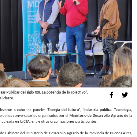
s Públicas del siglo XXI. La potencia de lo colectivo”,
l cierre.
 llevaron a cabo los paneles
‘Energía del futuro’
,
‘Industria pública: Tecnología,
e de los conversatorios organizados por el
Ministerio de Desarrollo Agrario de la
 nucleada en la
CTA
, entre otras organizaciones participantes.
e de Gabinete del Ministerio de Desarrollo Agrario de la Provincia de Buenos Aires;