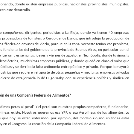
ionando, donde existen empresas públicas, nacionales, provinciales, municipales,
en este desarrollo.
 compañeros, dirigentes, periodistas a La Rioja, donde ya tienen 40 empresas
 procesadora de tomates; o Cerdo de los Llanos, que introdujo la producción de
una fábrica de envases de vidrio, porque en la zona Noroeste tenían ese problema,
 funcionarios del gobierno de la provincia de Buenos Aires, en particular con el
e fueron tres semanas, jueves y viernes de agosto, en Tecnópolis, donde tuvimos la
ucleoeléctrica, muchísimas empresas públicas, y donde quedó en claro el valor que
úblicas y se derriba la falsa antinomia entre público y privado. Porque la mayoría
industrias que requieren el aporte de otras pequeñas y medianas empresas privadas
ierre de esta jornada lo dé Hugo Yasky, con su experiencia política y sindical en
eación de una Compañía Federal de Alimentos?
imos peras al peral’. Y el peral son nuestros propios compañeros, funcionarios,
olíneas existe. Nosotros queremos esa YPF, o esa Aerolíneas de los alimentos. Lo
ue hoy se están enterando, por ejemplo, del modelo riojano en todas estas
 en el Congreso, la creación de la Compañía Federal de Alimentos.