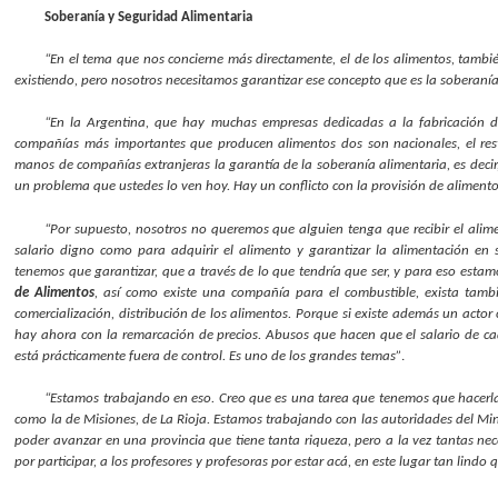
Soberanía y Seguridad Alimentaria
“En el tema que nos concierne más directamente, el de los alimentos, tambi
existiendo, pero nosotros necesitamos garantizar ese concepto que es la soberaní
“En la Argentina, que hay muchas empresas dedicadas a la fabricación 
compañías más importantes que producen alimentos dos son nacionales, el rest
manos de compañías extranjeras la garantía de la soberanía alimentaria, es decir,
un problema que ustedes lo ven hoy. Hay un conflicto con la provisión de alimen
“Por supuesto, nosotros no queremos que alguien tenga que recibir el alime
salario digno como para adquirir el alimento y garantizar la alimentación en
tenemos que garantizar, que a través de lo que tendría que ser, y para eso esta
de Alimentos
, así como existe una compañía para el combustible, exista tam
comercialización, distribución de los alimentos. Porque si existe además un actor
hay ahora con la remarcación de precios. Abusos que hacen que el salario de ca
está prácticamente fuera de control. Es uno de los grandes temas”
.
“Estamos trabajando en eso. Creo que es una tarea que tenemos que hacerla
como la de Misiones, de La Rioja. Estamos trabajando con las autoridades del Minis
poder avanzar en una provincia que tiene tanta riqueza, pero a la vez tantas nece
por participar, a los profesores y profesoras por estar acá, en este lugar tan lindo