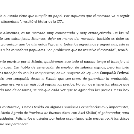
én el Estado tiene que cumplir un papel. Por supuesto que el mercado va a seguir
a alimentaria”
, resaltó el titular de la CTA.
de alimentos, es un mercado muy concentrado y muy extranjerizado. De las 18
o son extranjeras. Entonces, dejar en manos del mercado, también es dejar en
 garantizar que los alimentos lleguen a todos los argentinos y argentinas, este es
tos a los comedores populares. Son problemas que no resuelve el mercado”
, señaló.
nto provisto por el Estado, quisiéramos que todo el mundo tenga el trabajo y el
 su casa. Eso habla de generación de empleo, de salarios dignos, pero también
mos trabajando con los compañeros, en un proyecto de ley, una
Compañía Federal
bién una compañía desde el Estado que sea capaz de garantizar la producción,
 como ese, va a ser más fácil regular los precios. No vamos a tener los abusos que
da uno de nosotros, se achique cada vez que se agrandan los precios. Y eso hoy
 contrarreloj. Hemos tenido en algunas provincias experiencias muy importantes,
terio Agrario de Provincia de Buenos Aires, con Axel Kicillof, el gobernador, para
sidades. Felicitarlos a ustedes por haber organizado este encuentro. A los chicos
 que nos pertenece”
.