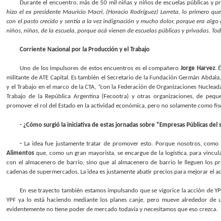
Durante el encuentro, más de 50 mil niñas y niños de escuelas públicas y p
hizo el ex presidente Mauricio Macri, (Horacio Rodríguez) Larreta, lo primero q
con el pasto crecido y sentía a la vez indignación y mucho dolor, porque era algo 
niños, niñas, de la escuela, porque acá vienen de escuelas públicas y privadas. To
Corriente Nacional por la Producción y el Trabajo
Uno de los impulsores de estos encuentros es el compañero
Jorge Harvez
. 
militante de ATE Capital. Es también el Secretario de la Fundación Germán Abdal
y el Trabajo en el marco de la CTA, “con la Federación de Organizaciones Nucleada
Trabajo de la República Argentina (Fecootra) y otras organizaciones, de peq
promover el rol del Estado en la actividad económica, pero no solamente como fisc
- ¿Cómo surgió la iniciativa de estas jornadas sobre “Empresas Públicas del s
-
La idea fue justamente tratar de promover esto. Porque nosotros, como
Alimentos
que, como un gran mayorista, se encargue de la logística, para vincul
con el almacenero de barrio, sino que al almacenero de barrio le lleguen los p
cadenas de supermercados. La idea es justamente abatir precios para mejorar el ac
En ese trayecto también estamos impulsando que se vigorice la acción de Y
YPF ya lo está haciendo mediante los planes canje, pero mueve alrededor de u
evidentemente no tiene poder de mercado todavía y necesitamos que eso crezca.