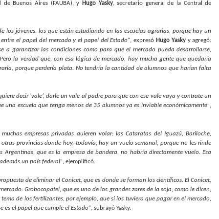
ad de Buenos Aires (FAUBA), y
Hugo Yasky
, secretario general de la Central de
de los jóvenes, los que están estudiando en las escuelas agrarias, porque hay un
ntre el papel del mercado y el papel del Estado”
, expresó
Hugo Yasky
y agregó:
se a garantizar las condiciones como para que el mercado pueda desarrollarse,
 Pero la verdad que, con esa lógica de mercado, hay mucha gente que quedaría
aria, porque perdería plata. No tendría la cantidad de alumnos que harían falta
uiere decir ‘vale’, darle un vale al padre para que con ese vale vaya y contrate un
orque una escuela que tenga menos de 35 alumnos ya es inviable económicamente”
,
muchas empresas privadas quieren volar: las Cataratas del Iguazú, Bariloche,
 otras provincias donde hoy, todavía, hay un vuelo semanal, porque no les rinde
as Argentinas, que es la empresa de bandera, no habría directamente vuelo. Esa
 además un país federal”
, ejemplificó.
opuesta de eliminar el Conicet, que es donde se forman los científicos. El Conicet,
de mercado. Grobocopatel, que es uno de los grandes zares de la soja, como le dicen,
l tema de los fertilizantes, por ejemplo, que si los tuviera que pagar en el mercado,
e es el papel que cumple el Estado”
, subrayó Yasky.