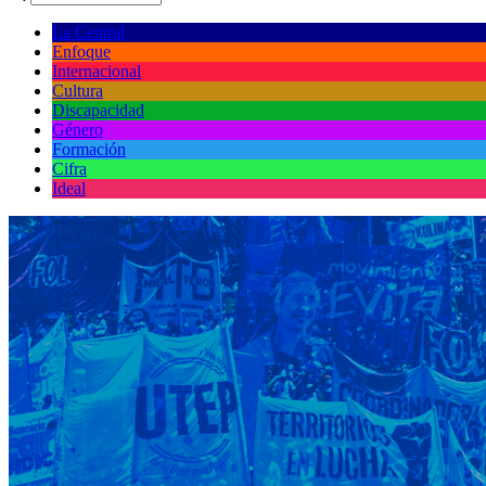
La Central
Enfoque
Internacional
Cultura
Discapacidad
Género
Formación
Cifra
Ideal