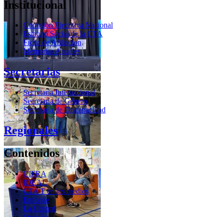
Institucional
Comision Ejecutiva Nacional
Estatuto Social de la CTA
Ficha de Afiliacion
Memorias Anuales
Secretarias
Secretaria Internacional
Secretaria de Género
Secretaria de Discapacidad
Regionales
Contenidos
CIFRA
IDEAL
CTA T en los medios
Enfoque
La Central