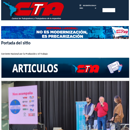
INICIO
INSTITUCIONAL
MEMORIAS
MENU
ANUALES
Portada del sitio
Corriente Nacional por la Producción y el Trabajo