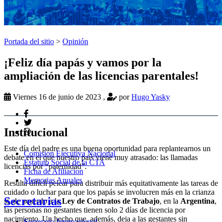
Portada del sitio
>
Opinión
¡Feliz día papás y vamos por la
ampliación de las licencias parentales!
Viernes 16 de junio de 2023
,
por
Hugo Yasky
Institucional
Este día del padre es una buena oportunidad para replantearnos un
Comision Ejecutiva Nacional
debate en el que nuestro país viene muy atrasado: las llamadas
Estatuto Social de la CTA
licencias por “paternidad”.
Ficha de Afiliacion
Memorias Anuales
Resulta difícil pelear para distribuir más equitativamente las tareas de
cuidado o luchar para que los papás se involucren más en la crianza
Secretarias
si, de acuerdo a la
Ley de Contratos de Trabajo
, en la
Argentina
,
las personas no gestantes tienen solo 2 días de licencia por
nacimiento. Un hecho que, además, deja a las gestantes sin
Secretaria Internacional