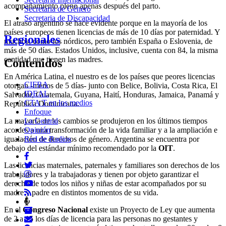
acompañamiento pleno apenas después del parto.
Secretaria de Género
Secretaria de Discapacidad
El atraso argentino se hace evidente porque en la mayoría de los
países europeos tienen licencias de más de 10 días por paternidad. Y
Regionales
muchos, como los nórdicos, pero también España o Eslovenia, de
más de 50 días. Estados Unidos, inclusive, cuenta con 84, la misma
cantidad que tienen las madres.
Contenidos
En América Latina, el nuestro es de los países que peores licencias
CIFRA
otorgan -menos de 5 días- junto con Belice, Bolivia, Costa Rica, El
IDEAL
Salvador, Guatemala, Guyana, Haití, Honduras, Jamaica, Panamá y
CTA T en los medios
República Dominicana.
Enfoque
La Central
La mayoría de los cambios se produjeron en los últimos tiempos
Opinión
acordes a una transformación de la vida familiar y a la ampliación e
Red de Radios
igualación de derechos de género. Argentina se encuentra por
debajo del estándar mínimo recomendado por la
OIT
.
Las licencias maternales, paternales y familiares son derechos de los
trabajadores y la trabajadoras y tienen por objeto garantizar el
derecho de todos los niños y niñas de estar acompañados por su
madre y padre en distintos momentos de su vida.
En el
Congreso Nacional
existe un Proyecto de Ley que aumenta
de 2 a 15 los días de licencia para las personas no gestantes y