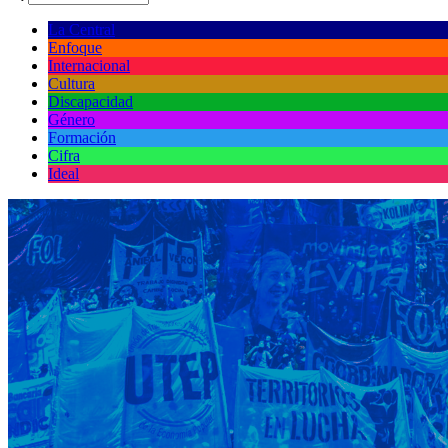
La Central
Enfoque
Internacional
Cultura
Discapacidad
Género
Formación
Cifra
Ideal