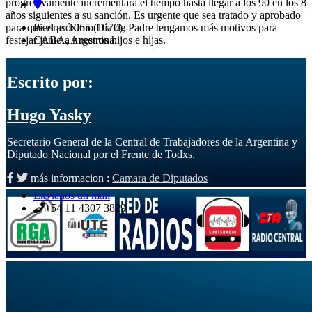
progresivamente incrementará el tiempo hasta llegar a los 90 en los 8
años siguientes a su sanción. Es urgente que sea tratado y aprobado
Piedras 1065 (1070),
para que el próximo Día de Padre tengamos más motivos para
CABA, Argentina.
festejar junto a nuestros hijos e hijas.
Escrito por:
Hugo Yasky
Secretario General de la Central de Trabajadores de la Argentina y
Diputado Nacional por el Frente de Todxs.
más informacion :
Camara de Diputados
Envianos un mail
+54 11 4307 3829