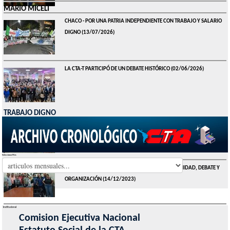
MARIO MICELI
CHACO - POR UNA PATRIA INDEPENDIENTE CON TRABAJO Y SALARIO
DIGNO
(13/07/2026)
LA CTA-T PARTICIPÓ DE UN DEBATE HISTÓRICO
(02/06/2026)
TRABAJO DIGNO
CHACO DICE BASTA DE ENTREGA
(06/07/2026)
Seleccionar Mes
FRENTE BARRIAL CTA - ES MOMENTO DE MAYOR UNIDAD, DEBATE Y
ORGANIZACIÓN
(14/12/2023)
Institucional
CTA SANTA FE PRESENTE EN LA PROTESTA Y ASAMBLEA DE LA
Comision Ejecutiva Nacional
ASOCIACIÓN DE PRENSA DE SANTA FE
(30/06/2023)