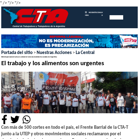
" />
"/>
"/>
INICIO
INSTITUCIONAL
MEMORIAS
MENU
ANUALES
Portada del sitio
>
Nuestras Acciones
>
La Central
Histórica jornada de lucha en unidad de todos las movimientos sociales de Argentina
El trabajo y los alimentos son urgentes
Con más de 500 cortes en todo el país, el Frente Barrial de la CTA-T
junto a la UTEP y otros movimientos sociales reclamaron por el