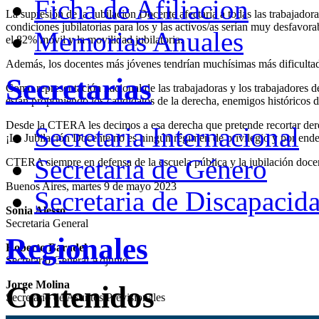
Ficha de Afiliacion
La supresión de la Jubilación Docente afectaría a todas las trabajadora
condiciones jubilatorias para los y las activos/as serían muy desfavo
Memorias Anuales
el 82% móvil y la movilidad jubilatoria.
Además, los docentes más jóvenes tendrían muchísimas más dificultade
Secretarias
Como representación nacional de las trabajadoras y los trabajadores 
están proponiendo los candidatos de la derecha, enemigos históricos d
Desde la CTERA les decimos a esa derecha que pretende recortar dere
Secretaria Internacional
¡La Jubilación Docente no es ningún régimen de privilegio y por ende
Secretaria de Género
CTERA siempre en defensa de la escuela pública y la jubilación doce
Buenos Aires, martes 9 de mayo 2023
Secretaria de Discapacid
Sonia Alesso
Secretaria General
Regionales
Roberto Baradel
Secretario General Adjunto
Jorge Molina
Contenidos
Secretario de Asuntos Previsionales