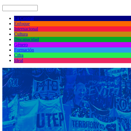
La Central
Enfoque
Internacional
Cultura
Discapacidad
Género
Formación
Cifra
Ideal