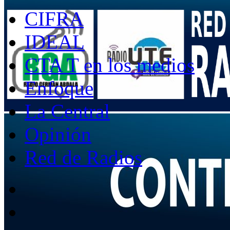
CIFRA
IDEAL
CTA T en los medios
Enfoque
La Central
Opinión
Red de Radios