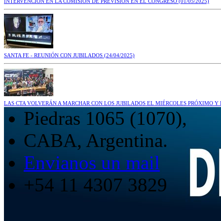
INTERVENCIÓN EN LA COMISIÓN DE PREVISIÓN EN EL CONGRESO
(01/05/2025)
SANTA FE - REUNIÓN CON JUBILADOS
(24/04/2025)
LAS CTA VOLVERÁN A MARCHAR CON LOS JUBILADOS EL MIÉRCOLES PRÓXIMO Y 
Piedras 1065 (1070),
CABA, Argentina.
Envianos un mail
+54 11 4307 3829