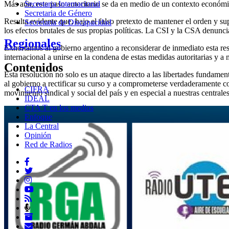
Secretaria Internacional
Más aún, este paso autoritario se da en medio de un contexto económic
Secretaria de Género
Resulta evidente que, bajo el falso pretexto de mantener el orden y su
Secretaria de Discapacidad
los efectos brutales de sus propias políticas. La CSI y la CSA denunc
Regionales
Exhortamos al gobierno argentino a reconsiderar de inmediato esta re
internacional a unirse en la condena de estas medidas autoritarias y a 
Contenidos
Esta resolución no solo es un ataque directo a las libertades fundamen
al gobierno a rectificar su curso y a comprometerse verdaderamente co
CIFRA
movimiento sindical y social del país y en especial a nuestras centr
IDEAL
CTA T en los medios
Enfoque
La Central
Opinión
Red de Radios