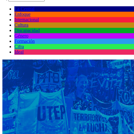
La Central
Enfoque
Internacional
Cultura
Discapacidad
Género
Formación
Cifra
Ideal