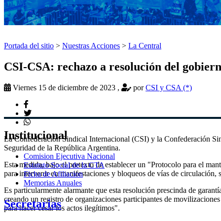
Portada del sitio
>
Nuestras Acciones
>
La Central
CSI-CSA: rechazo a resolución del gobierno 
Viernes 15 de diciembre de 2023
,
por
CSI y CSA (*)
Institucional
La Confederación Sindical Internacional (CSI) y la Confederación Si
Seguridad de la República Argentina.
Comision Ejecutiva Nacional
Esta medida, bajo el pretexto de establecer un "Protocolo para el man
Estatuto Social de la CTA
para intervenir en manifestaciones y bloqueos de vías de circulación,
Ficha de Afiliacion
Memorias Anuales
Es particularmente alarmante que esta resolución prescinda de garantía
creando un registro de organizaciones participantes de movilizaciones
Secretarias
para hacer cesar los actos ilegítimos".