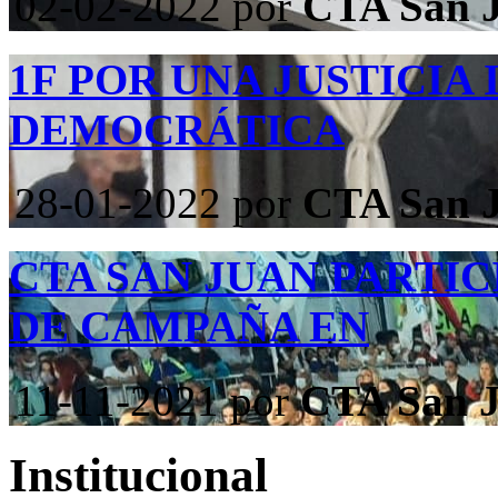
02-02-2022
por
CTA San 
1F POR UNA JUSTICIA
DEMOCRÁTICA
28-01-2022
por
CTA San 
CTA SAN JUAN PARTI
DE CAMPAÑA EN
11-11-2021
por
CTA San 
Institucional