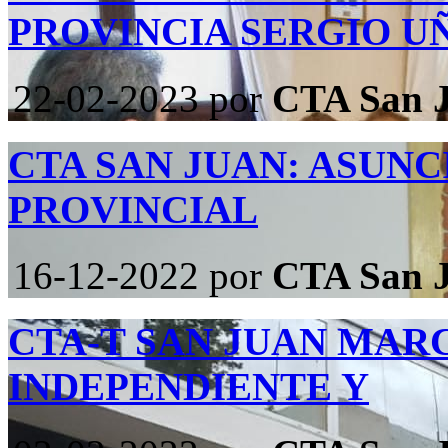
PROVINCIA SERGIO U
22-02-2023
por
CTA San 
CTA SAN JUAN: ASUNC
PROVINCIAL
16-12-2022
por
CTA San 
CTA-T SAN JUAN MAR
INDEPENDIENTE Y