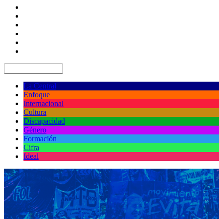
La Central
Enfoque
Internacional
Cultura
Discapacidad
Género
Formación
Cifra
Ideal