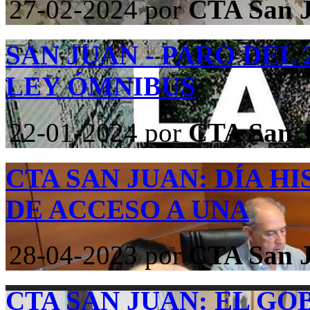
27-02-2024
por
CTA San 
SAN JUAN - PARO DEL
LEY ÓMNIBUS
22-01-2024
por
CTA San 
CTA SAN JUAN: DÍA H
DE ACCESO A UNA
28-04-2023
por
CTA San 
CTA SAN JUAN: EL G