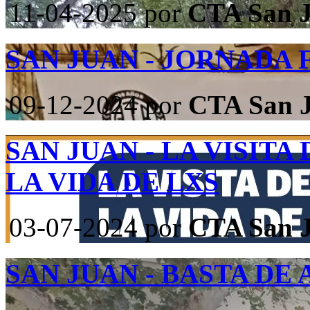
11-04-2025
por
CTA San 
SAN JUAN - JORNADA
09-12-2024
por
CTA San 
SAN JUAN - LA VISIT
LA VIDA DE LXS
03-07-2024
por
CTA San 
SAN JUAN - BASTA DE