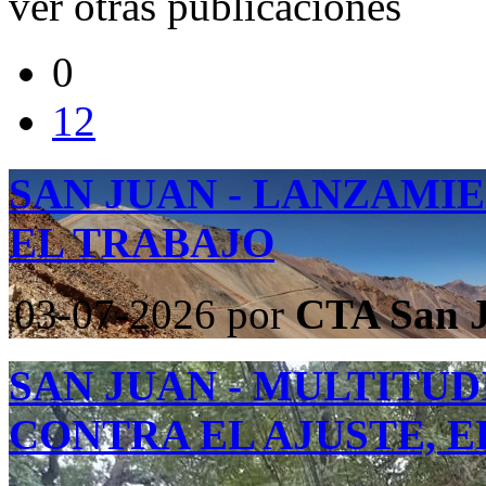
ver otras publicaciones
0
12
SAN JUAN - LANZAMI
EL TRABAJO
03-07-2026
por
CTA San 
SAN JUAN - MULTITU
CONTRA EL AJUSTE, E