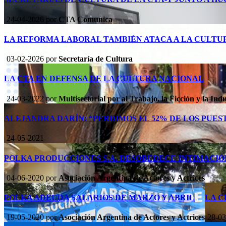
24-04-2026
por
CTA Comunica
LA REFORMA LABORAL TAMBIÉN ATACA A LA CULTU
03-02-2026
por
Secretaría de Cultura
LA CTA EN DEFENSA DE LA CULTURA NACIONAL
24-03-2022
por
Multisectorial por al Trabajo, la Ficción y la In
ALEJANDRA DARÍN: “PERDIMOS EL 52% DE LOS PUES
24-05-2021
POLKA PRODUCCIONES S.A. DESOBEDECE INTIMACIÓ
04-06-2020
por
Asociación Argentina de Actores y Actrices
POLKA ADEUDA SALARIOS DE MARZO Y ABRIL
LA C
19-05-2020
por
Asociación Argentina de Actores y Actrices
28-0