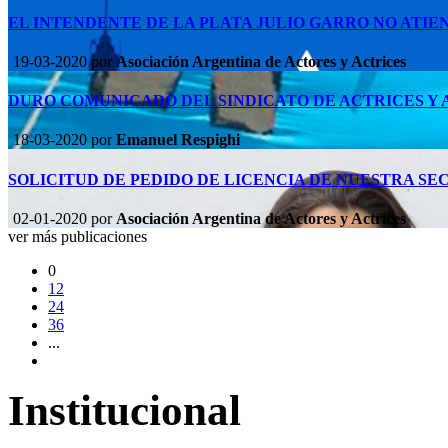
EL INTENDENTE DE LA PLATA JULIO GARRO NO ATIE
19-03-2020
por
Asociación Argentina de Actores y Actrices
DURO COMUNICADO DEL SINDICATO DE ACTRICES Y
18-03-2020
por
Emanuel Respighi
SOLICITUD DE PEDIDO DE LICENCIA DE NUESTRA SE
02-01-2020
por
Asociación Argentina de Actores y Actrices
ver más publicaciones
0
12
24
36
...
Institucional