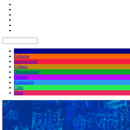
La Central
Enfoque
Internacional
Cultura
Discapacidad
Género
Formación
Cifra
Ideal