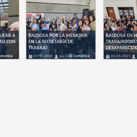
AJEAR A
BALDOSA POR LA MEMORIA
BALDOSA EN H
DAD CON
EN LA SECRETARÍA DE
TRABAJADORE
TRABAJO
DESAPARECIDX
omunica
07-10-2025
por
CTA Comunica
05-05-2025