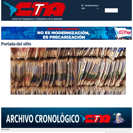
INICIO
INSTITUCIONAL
MEMORIAS
MENU
ANUALES
Portada del sitio
Seleccionar Mes