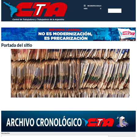
INICIO
INSTITUCIONAL
MEMORIAS
MENU
ANUALES
Portada del sitio
Seleccionar Mes