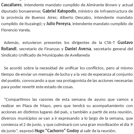
Cascallares
, intendente mandato cumplido de Almirante Brown y actual
diputado bonaerense;
Gabriel Katopodis
, ministro de Infraestructura de
la provincia de Buenos Aires; Alberto Descalzo, intendente mandato
cumplido de Ituzaingó; y
Julio Pereyra
, intendente mandato cumplido de
Florencio Varela.
Además, estuvieron presentes los dirigentes de la CTA-T
Gustavo
Rollandi
, secretario de Finanzas y
Daniel Aversa
, secretario general del
Sindicato Unificado de Municipales de Avellaneda
Se acordó sobre la necesidad de unificar los conflictos, pero al mismo
tiempo de enviar un mensaje de lucha y a la vez de esperanza al conjunto
del pueblo, convocando a que sea protagonista de las acciones necesarias
para poder revertir este estado de cosas.
“Compartimos las razones de esta semana de ayuno que vamos a
realizar en Plaza de Mayo, pero que tendrá su acompañamiento con
acciones en distintos lugares del país, y también a partir de esta reunión,
diversos municipios se van a ir expresando a lo largo de la semana, que
comienza el 2 de junio, y que culminará con una gran movilización el día 9
de junio”, expresó
Hugo “Cachorro” Godoy
al salir de la reunión.