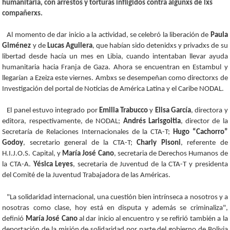
humanitaria, con arrestos y torturas infligidos contra algunxs de lxs
compañerxs.
Al momento de dar inicio a la actividad, se celebró la liberación de
Paula
Giménez
y de
Lucas Aguilera
, que habían sido detenidxs y privadxs de su
libertad desde hacía un mes en Libia, cuando intentaban llevar ayuda
humanitaria hacia Franja de Gaza. Ahora se encuentran en Estambul y
llegarían a Ezeiza este viernes. Ambxs se desempeñan como directorxs de
Investigación del portal de Noticias de América Latina y el Caribe NODAL.
El panel estuvo integrado por
Emilia Trabucco
y
Elisa García
, directora y
editora, respectivamente, de NODAL;
Andrés Larisgoitia
, director de la
Secretaría de Relaciones Internacionales de la CTA-T;
Hugo “Cachorro”
Godoy
, secretario general de la CTA-T;
Charly Pisoni
, referente de
H.I.J.O.S. Capital, y
María José Cano
, secretaria de Derechos Humanos de
la CTA-A.
Yésica Leyes
, secretaria de Juventud de la CTA-T y presidenta
del Comité de la Juventud Trabajadora de las Américas.
"La solidaridad internacional, una cuestión bien intrínseca a nosotros y a
nosotras como clase, hoy está en disputa y además se criminaliza",
definió
María José Cano
al dar inicio al encuentro y se refirió también a la
deportación de la misión de solidaridad por parte del gobierno de Bolivia