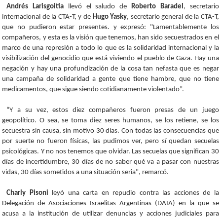
Andrés Larisgoitia
llevó el saludo de
Roberto Baradel
, secretario
internacional de la CTA-T, y de
Hugo Yasky
, secretario general de la CTA-T,
que no pudieron estar presentes. y expresó: "Lamentablemente los
compañeros, y esta es la visión que tenemos, han sido secuestrados en el
marco de una represión a todo lo que es la solidaridad internacional y la
visibilización del genocidio que está viviendo el pueblo de Gaza. Hay una
negación y hay una profundización de la cosa tan nefasta que es negar
una campaña de solidaridad a gente que tiene hambre, que no tiene
medicamentos, que sigue siendo cotidianamente violentado”.
“Y a su vez, estos diez compañeros fueron presas de un juego
geopolítico. O sea, se toma diez seres humanos, se los retiene, se los
secuestra sin causa, sin motivo 30 días. Con todas las consecuencias que
por suerte no fueron físicas, las pudimos ver, pero sí quedan secuelas
psicológicas. Y no nos tenemos que olvidar. Las secuelas que significan 30
días de incertidumbre, 30 días de no saber qué va a pasar con nuestras
vidas, 30 días sometidos a una situación seria", remarcó.
Charly Pisoni
leyó una carta en repudio contra las acciones de la
Delegación de Asociaciones Israelitas Argentinas (DAIA) en la que se
acusa a la institución de utilizar denuncias y acciones judiciales para