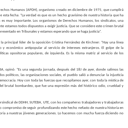
Derechos Humanos (APDH), organismo creado en diciembre de 1975, que cumplirá
re esta fecha: “La verdad es que es un hecho gravísimo de nuestra historia que ha
ria es muy importante. Los organismos de Derechos Humanos, los sindicatos, una
nte estamos todos dispuestos a exigir justicia. Que se considere este crimen brutal
presentado en Tribunales y estamos esperando que se haga justicia”.
la principal líder de la oposición Cristina Fernández de Kirchner: “Hay una línea
o y económico antipopular al servicio de intereses extranjeros. El golpe de la
íticas opositoras populares, de izquierda. Es la misma matriz al servicio de los
A, opinó: “Es una segunda jornada, después del 18J de ayer, donde salimos las
políticos, las organizaciones sociales, el pueblo salió a denunciar la injusticia
democracia. Hoy con toda las fuerzas que recopilamos ayer, con toda la mística de
l brutal bombardeo, que fue una expresión más del histórico odio, crueldad y
tersindical de DDHH, SUTEBA, UTE, con lxs compañerxs trabajadores y trabajadoras
tro compromiso de seguir profundizando este hecho nefasto de nuestra historia en
moria a nuestras jóvenes generaciones. Lo hacemos con mucha fuerza diciendo no