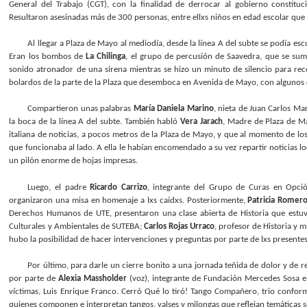
General del Trabajo (CGT), con la finalidad de derrocar al gobierno constitu
Resultaron asesinadas más de 300 personas, entre ellxs niños en edad escolar que 
Al llegar a Plaza de Mayo al mediodía, desde la línea A del subte se podía e
Eran los bombos de
La Chilinga
, el grupo de percusión de Saavedra, que se sum
sonido atronador de una sirena mientras se hizo un minuto de silencio para reco
bolardos de la parte de la Plaza que desemboca en Avenida de Mayo, con algunos 
Compartieron unas palabras
María Daniela Marino
, nieta de Juan Carlos M
la boca de la línea A del subte. También habló
Vera Jarach
, Madre de Plaza de M
italiana de noticias, a pocos metros de la Plaza de Mayo, y que al momento de l
que funcionaba al lado. A ella le habían encomendado a su vez repartir noticias l
un pilón enorme de hojas impresas.
Luego, el padre
Ricardo Carrizo
, integrante del Grupo de Curas en Opci
organizaron una misa en homenaje a lxs caídxs. Posteriormente,
Patricia Romero
Derechos Humanos de UTE, presentaron una clase abierta de Historia que estu
Culturales y Ambientales de SUTEBA;
Carlos Rojas Urraco
, profesor de Historia y 
hubo la posibilidad de hacer intervenciones y preguntas por parte de lxs presentes
Por último, para darle un cierre bonito a una jornada teñida de dolor y de 
por parte de
Alexia Massholder
(voz), integrante de Fundación Mercedes Sosa e
víctimas, Luis Enrique Franco. Cerró Qué lo tiró! Tango Compañero, trio confo
quienes componen e interpretan tangos, valses y milongas que reflejan temáticas soc