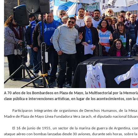
A 70 años de los Bombardeos en Plaza de Mayo, la Multisectorial por la Memoria 
clase pública e intervenciones artísticas, en lugar de los acontecimientos, con
Participaron integrantes de organismos de Derechos Humanos, de la Mesa 
Madre de Plaza de Mayo Línea Fundadora Vera Jarach, el diputado nacional Eduardo
El 16 de junio de 1955, un sector de la marina de guerra de Argentina, con 
ataque aéreo con bombas lanzadas desde 30 aviones, durante seis horas, sobre la 