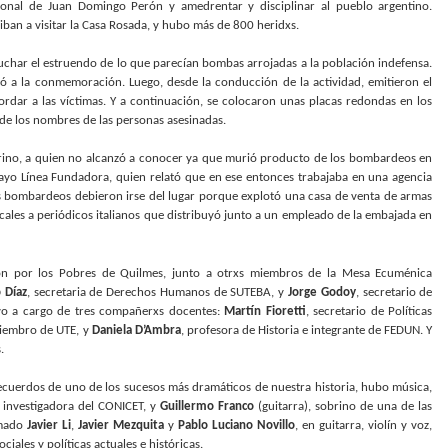
cional de Juan Domingo Perón y amedrentar y disciplinar al pueblo argentino.
iban a visitar la Casa Rosada, y hubo más de 800 heridxs.
scuchar el estruendo de lo que parecían bombas arrojadas a la población indefensa.
ó a la conmemoración. Luego, desde la conducción de la actividad, emitieron el
rdar a las víctimas. Y a continuación, se colocaron unas placas redondas en los
de los nombres de las personas asesinadas.
arino, a quien no alcanzó a conocer ya que murió producto de los bombardeos en
ayo Línea Fundadora, quien relató que en ese entonces trabajaba en una agencia
os bombardeos debieron irse del lugar porque explotó una casa de venta de armas
ocales a periódicos italianos que distribuyó junto a un empleado de la embajada en
ón por los Pobres de Quilmes, junto a otrxs miembros de la Mesa Ecuménica
 Díaz
, secretaria de Derechos Humanos de SUTEBA, y
Jorge Godoy
, secretario de
vo a cargo de tres compañerxs docentes:
Martín Fioretti
, secretario de Políticas
miembro de UTE, y
Daniela D’Ambra
, profesora de Historia e integrante de FEDUN. Y
.
recuerdos de uno de los sucesos más dramáticos de nuestra historia, hubo música,
 investigadora del CONICET, y
Guillermo Franco
(guitarra), sobrino de una de las
rmado
Javier Li
,
Javier Mezquita
y
Pablo Luciano Novillo
, en guitarra, violín y voz,
iales y políticas actuales e históricas.