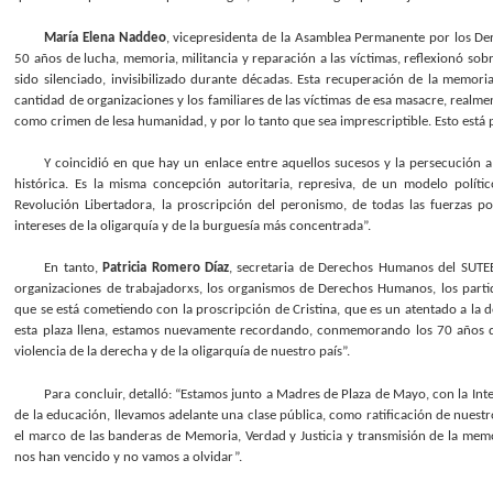
María Elena Naddeo
, vicepresidenta de la Asamblea Permanente por los 
50 años de lucha, memoria, militancia y reparación a las víctimas, reflexionó sob
sido silenciado, invisibilizado durante décadas. Esta recuperación de la memo
cantidad de organizaciones y los familiares de las víctimas de esa masacre, realme
como crimen de lesa humanidad, y por lo tanto que sea imprescriptible. Esto está 
Y coincidió en que hay un enlace entre aquellos sucesos y la persecución a 
histórica. Es la misma concepción autoritaria, represiva, de un modelo polític
Revolución Libertadora, la proscripción del peronismo, de todas las fuerzas pol
intereses de la oligarquía y de la burguesía más concentrada”.
En tanto,
Patricia Romero Díaz
, secretaria de Derechos Humanos del SUTEB
organizaciones de trabajadorxs, los organismos de Derechos Humanos, los partidos 
que se está cometiendo con la proscripción de Cristina, que es un atentado a la 
esta plaza llena, estamos nuevamente recordando, conmemorando los 70 años de
violencia de la derecha y de la oligarquía de nuestro país”.
Para concluir, detalló: “Estamos junto a Madres de Plaza de Mayo, con la In
de la educación, llevamos adelante una clase pública, como ratificación de nues
el marco de las banderas de Memoria, Verdad y Justicia y transmisión de la me
nos han vencido y no vamos a olvidar”.