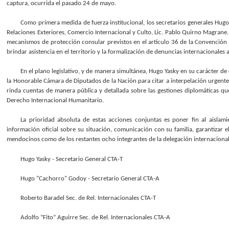
captura, ocurrida el pasado 24 de mayo.
Como primera medida de fuerza institucional, los secretarios generales Hug
Relaciones Exteriores, Comercio Internacional y Culto, Lic. Pablo Quirno Magrane. 
mecanismos de protección consular previstos en el artículo 36 de la Convención d
brindar asistencia en el territorio y la formalización de denuncias internacional
En el plano legislativo, y de manera simultánea, Hugo Yasky en su carácter d
la Honorable Cámara de Diputados de la Nación para citar a interpelación urgente 
rinda cuentas de manera pública y detallada sobre las gestiones diplomáticas que l
Derecho Internacional Humanitario.
La prioridad absoluta de estas acciones conjuntas es poner fin al aisla
información oficial sobre su situación, comunicación con su familia, garantizar el
mendocinos como de los restantes ocho integrantes de la delegación internacional
Hugo Yasky - Secretario General CTA-T
Hugo "Cachorro" Godoy - Secretario General CTA-A
Roberto Baradel Sec. de Rel. Internacionales CTA-T
Adolfo “Fito” Aguirre Sec. de Rel. Internacionales CTA-A