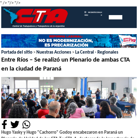
" />
"/>
"/>
INICIO
INSTITUCIONAL
MEMORIAS
MENU
ANUALES
Portada del sitio
>
Nuestras Acciones
>
La Central - Regionales
Entre Ríos – Se realizó un Plenario de ambas CTA
en la ciudad de Paraná
Hugo Yasky y Hugo "Cachorro" Godoy encabezaron en Paraná un