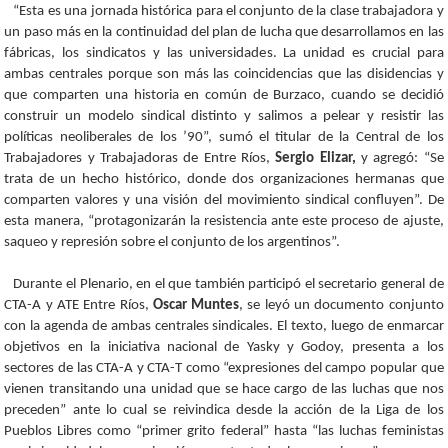
“Esta es una jornada histórica para el conjunto de la clase trabajadora y
un paso más en la continuidad del plan de lucha que desarrollamos en las
fábricas, los sindicatos y las universidades. La unidad es crucial para
ambas centrales porque son más las coincidencias que las disidencias y
que comparten una historia en común de Burzaco, cuando se decidió
construir un modelo sindical distinto y salimos a pelear y resistir las
políticas neoliberales de los ’90”, sumó el titular de la Central de los
Trabajadores y Trabajadoras de Entre Ríos,
Sergio Elizar,
y agregó: “Se
trata de un hecho histórico, donde dos organizaciones hermanas que
comparten valores y una visión del movimiento sindical confluyen”. De
esta manera, “protagonizarán la resistencia ante este proceso de ajuste,
saqueo y represión sobre el conjunto de los argentinos”.
Durante el Plenario, en el que también participó el secretario general de
CTA-A y ATE Entre Ríos,
Oscar Muntes
, se leyó un documento conjunto
con la agenda de ambas centrales sindicales. El texto, luego de enmarcar
objetivos en la iniciativa nacional de Yasky y Godoy, presenta a los
sectores de las CTA-A y CTA-T como “expresiones del campo popular que
vienen transitando una unidad que se hace cargo de las luchas que nos
preceden” ante lo cual se reivindica desde la acción de la Liga de los
Pueblos Libres como “primer grito federal” hasta “las luchas feministas