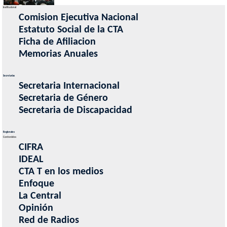
Institucional
Comision Ejecutiva Nacional
SE LANZÓ LA INTERSINDICAL DE DISCAPACIDAD
(04/12/2024)
Estatuto Social de la CTA
Ficha de Afiliacion
Memorias Anuales
UTEP
LAS DOS CTA Y LA UTEP UNIFICAN CRITERIOS PARA AVANZAR EN UNA
Secretarias
Secretaria Internacional
ESTRATEGIA FEDERAL
(06/07/2026)
Secretaria de Género
Secretaria de Discapacidad
Regionales
Contenidos
CIFRA
IDEAL
CTA T en los medios
Enfoque
La Central
Opinión
Red de Radios