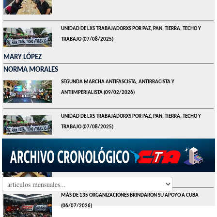
UNIDAD DE LXS TRABAJADORXS POR PAZ, PAN, TIERRA, TECHO Y
TRABAJO
(07/08/2025)
MARY LÓPEZ
NORMA MORALES
SEGUNDA MARCHA ANTIFASCISTA, ANTIRRACISTA Y
ANTIIMPERIALISTA
(09/02/2026)
UNIDAD DE LXS TRABAJADORXS POR PAZ, PAN, TIERRA, TECHO Y
TRABAJO
(07/08/2025)
TUPAC GÓMEZ
BUENOS AIRES - PROGRAMA MEJORAS HABITACIONALES POR CTA
(23/07/2026)
Seleccionar Mes
MÁS DE 135 ORGANIZACIONES BRINDARON SU APOYO A CUBA
(06/07/2026)