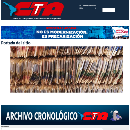
INICIO
INSTITUCIONAL
MEMORIAS
MENU
ANUALES
Portada del sitio
Seleccionar Mes