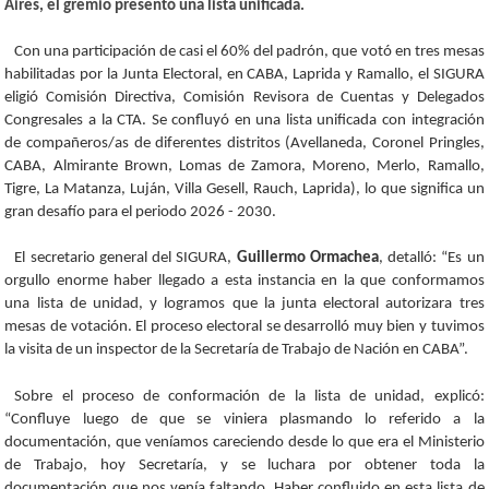
Aires, el gremio presentó una lista unificada.
Con una participación de casi el 60% del padrón, que votó en tres mesas
habilitadas por la Junta Electoral, en CABA, Laprida y Ramallo, el SIGURA
eligió Comisión Directiva, Comisión Revisora de Cuentas y Delegados
Congresales a la CTA. Se confluyó en una lista unificada con integración
de compañeros/as de diferentes distritos (Avellaneda, Coronel Pringles,
CABA, Almirante Brown, Lomas de Zamora, Moreno, Merlo, Ramallo,
Tigre, La Matanza, Luján, Villa Gesell, Rauch, Laprida), lo que significa un
gran desafío para el periodo 2026 - 2030.
El secretario general del SIGURA,
Guillermo Ormachea
, detalló: “Es un
orgullo enorme haber llegado a esta instancia en la que conformamos
una lista de unidad, y logramos que la junta electoral autorizara tres
mesas de votación. El proceso electoral se desarrolló muy bien y tuvimos
la visita de un inspector de la Secretaría de Trabajo de Nación en CABA”.
Sobre el proceso de conformación de la lista de unidad, explicó:
“Confluye luego de que se viniera plasmando lo referido a la
documentación, que veníamos careciendo desde lo que era el Ministerio
de Trabajo, hoy Secretaría, y se luchara por obtener toda la
documentación que nos venía faltando. Haber confluido en esta lista de