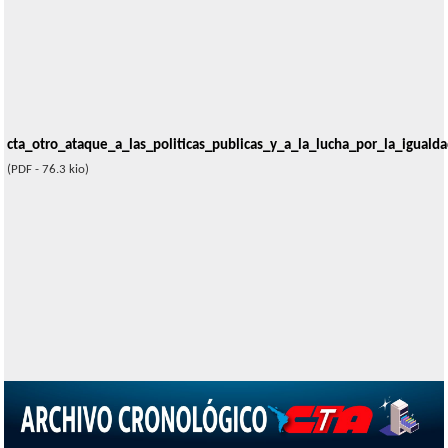
cta_otro_ataque_a_las_politicas_publicas_y_a_la_lucha_por_la_igualda
(PDF - 76.3 kio)