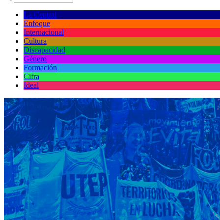
La Central
Enfoque
Internacional
Cultura
Discapacidad
Género
Formación
Cifra
Ideal