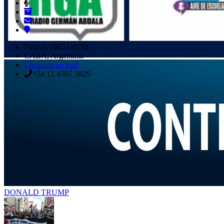
Piedras 1065 (1070),
CABA, Argentina.
Envianos un mail
+54 11 4307 3829
DONALD TRUMP