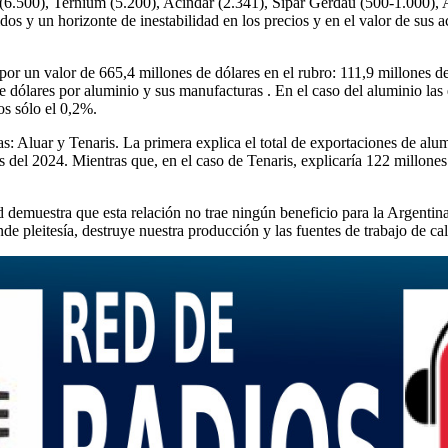
s (6.500), Ternium (5.200), Acindar (2.341), Sipar Gerdau (500-1.000),
dos y un horizonte de inestabilidad en los precios y en el valor de sus 
por un valor de 665,4 millones de dólares en el rubro: 111,9 millones de
de dólares por aluminio y sus manufacturas . En el caso del aluminio la
s sólo el 0,2%.
 Aluar y Tenaris. La primera explica el total de exportaciones de alu
del 2024. Mientras que, en el caso de Tenaris, explicaría 122 millones
demuestra que esta relación no trae ningún beneficio para la Argentina
inde pleitesía, destruye nuestra producción y las fuentes de trabajo de c