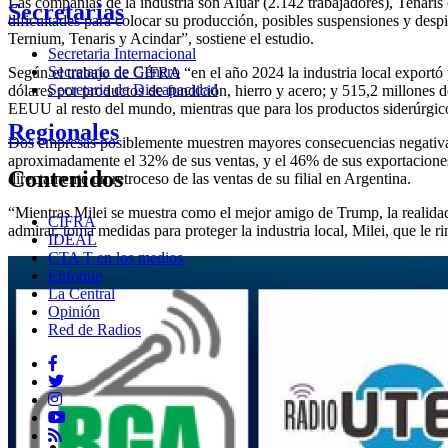
Las compañías de la industria son Aluar (2.142 trabajadores), Tenari
Secretarias
dificultades para colocar su producción, posibles suspensiones y despi
Ternium, Tenaris y Acindar”, sostiene el estudio.
Secretaria Internacional
Secretaria de Género
Según el trabajo de CIFRA “en el año 2024 la industria local exportó 
Secretaria de Discapacidad
dólares por productos de fundición, hierro y acero; y 515,2 millones 
EEUU al resto del mundo, mientras que para los productos siderúrgico
Regionales
Dos empresas posiblemente muestren mayores consecuencias negativas:
aproximadamente el 32% de sus ventas, y el 46% de sus exportaciones 
Contenidos
directamente un retroceso de las ventas de su filial en Argentina.
“Mientras Milei se muestra como el mejor amigo de Trump, la realidad 
CIFRA
admirar, toma medidas para proteger la industria local, Milei, que le r
IDEAL
CTA T en los medios
Enfoque
La Central
Opinión
Red de Radios