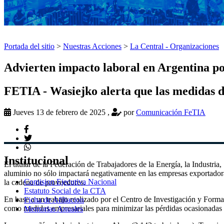
Portada del sitio
>
Nuestras Acciones
>
La Central - Organizaciones
Advierten impacto laboral en Argentina p
FETIA - Wasiejko alerta que las medidas d
Jueves 13 de febrero de 2025
,
por
Comunicación FeTIA
Institucional
El titular de la Federación de Trabajadores de la Energía, la Industr
aluminio no sólo impactará negativamente en las empresas exportadoras
Comision Ejecutiva Nacional
la cadena de proveedores.
Estatuto Social de la CTA
En base a un trabajo realizado por el Centro de Investigación y For
Ficha de Afiliacion
como medidas empresariales para minimizar las pérdidas ocasionadas por
Memorias Anuales