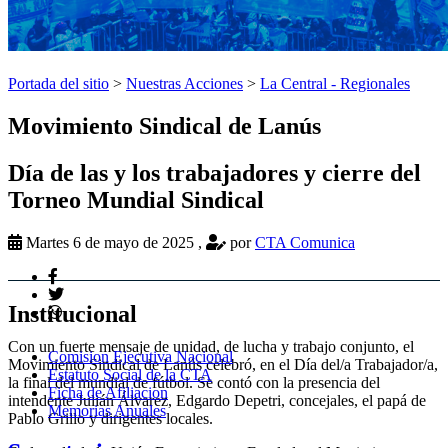
Portada del sitio
>
Nuestras Acciones
>
La Central - Regionales
Movimiento Sindical de Lanús
Día de las y los trabajadores y cierre del
Torneo Mundial Sindical
Martes 6 de mayo de 2025
,
por
CTA Comunica
Institucional
Con un fuerte mensaje de unidad, de lucha y trabajo conjunto, el
Comision Ejecutiva Nacional
Movimiento Sindical de Lanús celebró, en el Día del/a Trabajador/a,
Estatuto Social de la CTA
la final del mundial de fútbol. Se contó con la presencia del
Ficha de Afiliacion
intendente Julián Álvarez, Edgardo Depetri, concejales, el papá de
Memorias Anuales
Pablo Grillo y dirigentes locales.