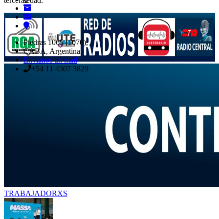
tercera edad.
Piedras 1065 (1070),
CABA, Argentina.
Envianos un mail
+54 11 4307 3829
TRABAJADORXS