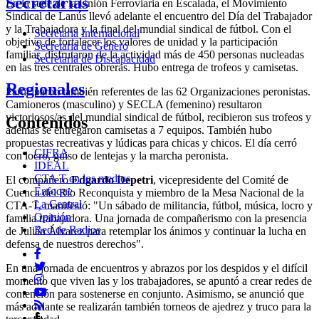
Secretarias
En la sede de la Unión Ferroviaria en Escalada, el Movimiento
Sindical de Lanús llevó adelante el encuentro del Día del Trabajador
y la Trabajadora y la final del mundial sindical de fútbol. Con el
Secretaria Internacional
objetivo de fortalecer los valores de unidad y la participación
Secretaria de Género
familiar, disfrutaron de la actividad más de 450 personas nucleadas
Secretaria de Discapacidad
en las tres centrales obreras. Hubo entrega de trofeos y camisetas.
Regionales
Participaron también referentes de las 62 Organizaciones peronistas.
Camioneros (masculino) y SECLA (femenino) resultaron
victoriosos/as del mundial sindical de fútbol, recibieron sus trofeos y
Contenidos
además se entregaron camisetas a 7 equipos. También hubo
propuestas recreativas y lúdicas para chicas y chicos. El día cerró
CIFRA
con locro, guiso de lentejas y la marcha peronista.
IDEAL
CTA T en los medios
El compañero
Edgardo Depetri
, vicepresidente del Comité de
Enfoque
Cuenca del Río Reconquista y miembro de la Mesa Nacional de la
La Central
CTA-T, manifestó: "Un sábado de militancia, fútbol, música, locro y
Opinión
familia trabajadora. Una jornada de compañerismo con la presencia
Red de Radios
de Julián Álvarez para retemplar los ánimos y continuar la lucha en
defensa de nuestros derechos".
En una jornada de encuentros y abrazos por los despidos y el difícil
momento que viven las y los trabajadores, se apuntó a crear redes de
contención para sostenerse en conjunto. Asimismo, se anunció que
más adelante se realizarán también torneos de ajedrez y truco para la