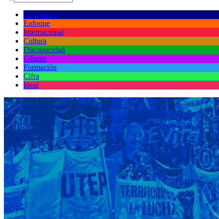
La Central
Enfoque
Internacional
Cultura
Discapacidad
Género
Formación
Cifra
Ideal