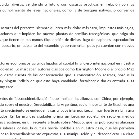
uidar divisas, vendiendo a futuro con oscuras prácticas en relación con las
 de cumplimiento de leyes nacionales, como la de bosques nativos, o convenios
 actores del presente, siempre quieren más: dólar más caro, impuestos más bajos,
blaciones que impiden las nuevas plantas de semillas transgénicas, que salga sin
s que tienen en sus manos (liquidación de divisas, fuga de capitales, especulación
es necesario, un adelanto del recambio gubernamental, pues ya cuentan con nuevos
tores económicos agrarios ligados al capital financiero internacional en nuestro
 sociedad. Lo marcaban autores clásicos como Barrington Moore o el propio Max
o darse cuenta de las consecuencias que la concentración acarrea, porque la
y ningún indicio de que esto haya cambiado: fortalecer o darles entrada a las
muy caro.
entos de “desoccidentalización” que implican las alianzas con China, por ejemplo,
ia sobre el nuestro. Desestabilizar la Argentina, socio importante de Brasil, es una
ierto crecimiento se endeuden y sus aliados internos juegan muy fuerte en la misma
ntados. En las grandes ciudades prima un fascismo societal de sectores medios
eva sostiene, en un reciente artículo sobre México, que las poblaciones alucinan
saberes locales, la cultura barrial solidaria en nuestro caso, que les permiten
uedan irremediablemente expuestas a la manipulación y el desconcierto. La clase