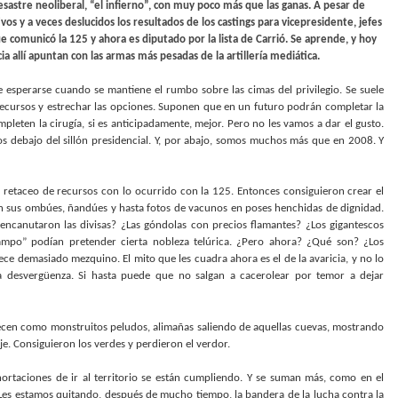
astre neoliberal, “el infierno”, con muy poco más que las ganas. A pesar de
os y a veces deslucidos los resultados de los castings para vicepresidente, jefes
 comunicó la 125 y ahora es diputado por la lista de Carrió. Se aprende, y hoy
 allí apuntan con las armas más pesadas de la artillería mediática.
e esperarse cuando se mantiene el rumbo sobre las cimas del privilegio. Se suele
recursos y estrechar las opciones. Suponen que en un futuro podrán completar la
leten la cirugía, si es anticipadamente, mejor. Pero no les vamos a dar el gusto.
pios debajo del sillón presidencial. Y, por abajo, somos muchos más que en 2008. Y
l retaceo de recursos con lo ocurrido con la 125. Entonces consiguieron crear el
on sus ombúes, ñandúes y hasta fotos de vacunos en poses henchidas de dignidad.
canutaron las divisas? ¿Las góndolas con precios flamantes? ¿Los gigantescos
campo” podían pretender cierta nobleza telúrica. ¿Pero ahora? ¿Qué son? ¿Los
ce demasiado mezquino. El mito que les cuadra ahora es el de la avaricia, y no lo
 desvergüenza. Si hasta puede que no salgan a cacerolear por temor a dejar
ecen como monstruitos peludos, alimañas saliendo de aquellas cuevas, mostrando
e. Consiguieron los verdes y perdieron el verdor.
hortaciones de ir al territorio se están cumpliendo. Y se suman más, como en el
 ¡Les estamos quitando, después de mucho tiempo, la bandera de la lucha contra la