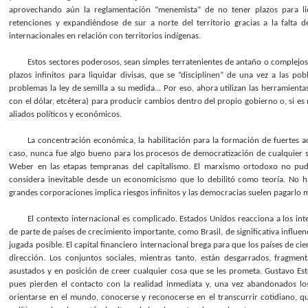
aprovechando aún la reglamentación “menemista” de no tener plazos para liq
retenciones y expandiéndose de sur a norte del territorio gracias a la falta
internacionales en relación con territorios indígenas.
Estos sectores poderosos, sean simples terratenientes de antaño o complejos
plazos infinitos para liquidar divisas, que se “disciplinen” de una vez a las po
problemas la ley de semilla a su medida... Por eso, ahora utilizan las herramienta
con el dólar, etcétera) para producir cambios dentro del propio gobierno o, si 
aliados políticos y económicos.
La concentración económica, la habilitación para la formación de fuertes ac
caso, nunca fue algo bueno para los procesos de democratización de cualquier
Weber en las etapas tempranas del capitalismo. El marxismo ortodoxo no pud
considera inevitable desde un economicismo que lo debilitó como teoría. No ha
grandes corporaciones implica riesgos infinitos y las democracias suelen pagarlo 
El contexto internacional es complicado. Estados Unidos reacciona a los int
de parte de países de crecimiento importante, como Brasil, de significativa influenc
jugada posible. El capital financiero internacional brega para que los países de c
dirección. Los conjuntos sociales, mientras tanto, están desgarrados, fragme
asustados y en posición de creer cualquier cosa que se les prometa. Gustavo Est
pues pierden el contacto con la realidad inmediata y, una vez abandonados los 
orientarse en el mundo, conocerse y reconocerse en el transcurrir cotidiano, q