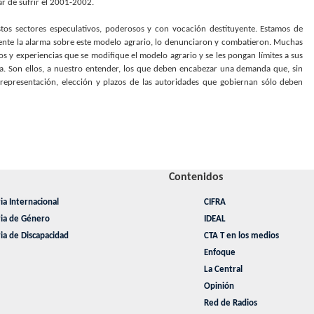
sar de sufrir el 2001-2002.
stos sectores especulativos, poderosos y con vocación destituyente. Estamos de
nte la alarma sobre este modelo agrario, lo denunciaron y combatieron. Muchas
y experiencias que se modifique el modelo agrario y se les pongan límites a sus
ia. Son ellos, a nuestro entender, los que deben encabezar una demanda que, sin
representación, elección y plazos de las autoridades que gobiernan sólo deben
Contenidos
ia Internacional
CIFRA
ria de Género
IDEAL
ia de Discapacidad
CTA T en los medios
Enfoque
La Central
Opinión
Red de Radios