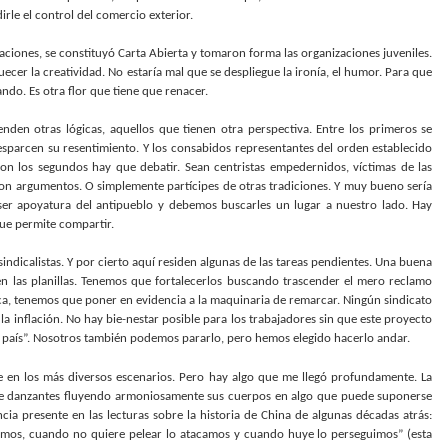
le el control del comercio exterior.
ciones, se constituyó Carta Abierta y tomaron forma las organizaciones juveniles.
cer la creatividad. No estaría mal que se despliegue la ironía, el humor. Para que
ando. Es otra flor que tiene que renacer.
nden otras lógicas, aquellos que tienen otra perspectiva. Entre los primeros se
esparcen su resentimiento. Y los consabidos representantes del orden establecido
on los segundos hay que debatir. Sean centristas empedernidos, víctimas de las
con argumentos. O simplemente partícipes de otras tradiciones. Y muy bueno sería
 ser apoyatura del antipueblo y debemos buscarles un lugar a nuestro lado. Hay
que permite compartir.
 sindicalistas. Y por cierto aquí residen algunas de las tareas pendientes. Una buena
n las planillas. Tenemos que fortalecerlos buscando trascender el mero reclamo
ca, tenemos que poner en evidencia a la maquinaria de remarcar. Ningún sindicato
 inflación. No hay bie-nestar posible para los trabajadores sin que este proyecto
al país”. Nosotros también podemos pararlo, pero hemos elegido hacerlo andar.
 en los más diversos escenarios. Pero hay algo que me llegó profundamente. La
s de danzantes fluyendo armoniosamente sus cuerpos en algo que puede suponerse
a presente en las lecturas sobre la historia de China de algunas décadas atrás:
mos, cuando no quiere pelear lo atacamos y cuando huye lo perseguimos” (esta