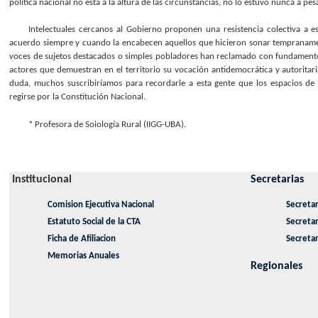
política nacional no está a la altura de las circunstancias, no lo estuvo nunca a pe
Intelectuales cercanos al Gobierno proponen una resistencia colectiva a e
acuerdo siempre y cuando la encabecen aquellos que hicieron sonar tempraname
voces de sujetos destacados o simples pobladores han reclamado con fundamentos 
actores que demuestran en el territorio su vocación antidemocrática y autoritar
duda, muchos suscribiríamos para recordarle a esta gente que los espacios de 
regirse por la Constitución Nacional.
* Profesora de Soiología Rural (IIGG-UBA).
Institucional
Secretarias
Comision Ejecutiva Nacional
Secretar
Estatuto Social de la CTA
Secreta
Ficha de Afiliacion
Secretar
Memorias Anuales
Regionales