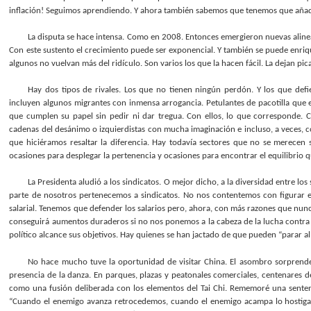
inflación! Seguimos aprendiendo. Y ahora también sabemos que tenemos que añadir
La disputa se hace intensa. Como en 2008. Entonces emergieron nuevas alinea
Con este sustento el crecimiento puede ser exponencial. Y también se puede enrique
algunos no vuelvan más del ridículo. Son varios los que la hacen fácil. La dejan pic
Hay dos tipos de rivales. Los que no tienen ningún perdón. Y los que defie
incluyen algunos migrantes con inmensa arrogancia. Petulantes de pacotilla que 
que cumplen su papel sin pedir ni dar tregua. Con ellos, lo que corresponde. C
cadenas del desánimo o izquierdistas con mucha imaginación e incluso, a veces, 
que hiciéramos resaltar la diferencia. Hay todavía sectores que no se merecen
ocasiones para desplegar la pertenencia y ocasiones para encontrar el equilibrio 
La Presidenta aludió a los sindicatos. O mejor dicho, a la diversidad entre los
parte de nosotros pertenecemos a sindicatos. No nos contentemos con figurar e
salarial. Tenemos que defender los salarios pero, ahora, con más razones que nun
conseguirá aumentos duraderos si no nos ponemos a la cabeza de la lucha contra la
político alcance sus objetivos. Hay quienes se han jactado de que pueden “parar 
No hace mucho tuve la oportunidad de visitar China. El asombro sorprende
presencia de la danza. En parques, plazas y peatonales comerciales, centenare
como una fusión deliberada con los elementos del Tai Chi. Rememoré una sentenci
“Cuando el enemigo avanza retrocedemos, cuando el enemigo acampa lo hostiga