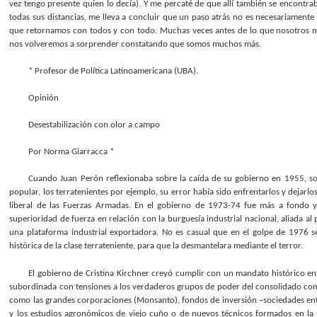
vez tengo presente quien lo decía). Y me percaté de que allí también se encontra
todas sus distancias, me lleva a concluir que un paso atrás no es necesariamente
que retornamos con todos y con todo. Muchas veces antes de lo que nosotros 
nos volveremos a sorprender constatando que somos muchos más.
* Profesor de Política Latinoamericana (UBA).
Opinión
Desestabilización con olor a campo
Por Norma Giarracca *
Cuando Juan Perón reflexionaba sobre la caída de su gobierno en 1955, so
popular, los terratenientes por ejemplo, su error había sido enfrentarlos y dejarl
liberal de las Fuerzas Armadas. En el gobierno de 1973-74 fue más a fondo y 
superioridad de fuerza en relación con la burguesía industrial nacional, aliada a
una plataforma industrial exportadora. No es casual que en el golpe de 1976 se
histórica de la clase terrateniente, para que la desmantelara mediante el terror.
El gobierno de Cristina Kirchner creyó cumplir con un mandato histórico e
subordinada con tensiones a los verdaderos grupos de poder del consolidado comp
como las grandes corporaciones (Monsanto), fondos de inversión –sociedades entre 
y los estudios agronómicos de viejo cuño o de nuevos técnicos formados en la 