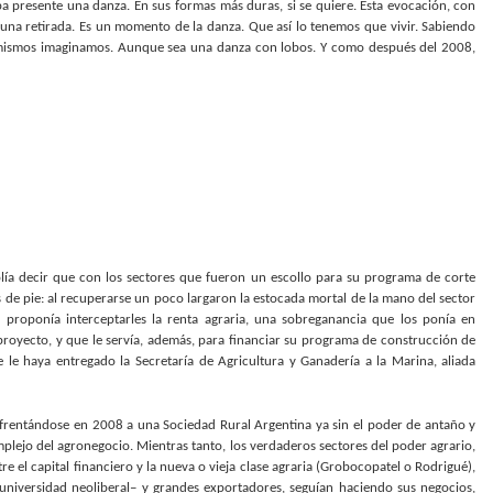
ba presente una danza. En sus formas más duras, si se quiere. Esta evocación, con
 una retirada. Es un momento de la danza. Que así lo tenemos que vivir. Sabiendo
mismos imaginamos. Aunque sea una danza con lobos. Y como después del 2008,
lía decir que con los sectores que fueron un escollo para su programa de corte
os de pie: al recuperarse un poco largaron la estocada mortal de la mano del sector
proponía interceptarles la renta agraria, una sobreganancia que los ponía en
l proyecto, y que le servía, además, para financiar su programa de construcción de
 le haya entregado la Secretaría de Agricultura y Ganadería a la Marina, aliada
nfrentándose en 2008 a una Sociedad Rural Argentina ya sin el poder de antaño y
lejo del agronegocio. Mientras tanto, los verdaderos sectores del poder agrario,
el capital financiero y la nueva o vieja clase agraria (Grobocopatel o Rodrigué),
universidad neoliberal– y grandes exportadores, seguían haciendo sus negocios,