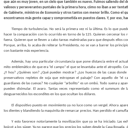
que aún es muy joven, en un cielo que también es nuevo. Fuimos saliendo del des
valiosos y perseverantes puntales de la primera hora, cómo no iban a ser tentativ
de Gabinete, ministros de Economía y otros tantos con menor brillo. Como el que
encontramos más gente capaz y comprometida en puestos claves. Y, por eso, hacia
Tiempo de turbulencias. No será la primera vez ni la última. Es lo que pued
hacer la comparación con lo ocurrido en torno de la 125. Quieren cercenar los 
faena. Quieren que se lleven a cabo tareas malmiradas para que después ellos comp
Porque, arriba, lo acaba de reiterar la Presidenta, no se van a barrer los princi
con bastante más experiencia.
Además, hay una particular circunstancia que pone distancia entre el actua
mito emblemático de que era “el campo” el que se levantaba ante el atropello. C
¿Y hoy? ¿Quiénes son? ¿Qué pueden mostrar? ¿Los huecos de las casas donde en
preservativos repletos de soja que estropean el paisaje? Con aquello de “el 
guardianes de las cuevas? No cualquier “arbolito” es un ombú. Todo suena y apare
pueden disimular. El avaro. Tantas veces representado como el summum de la
desguarnecidos los escondites en los que ocultan los dólares.
El dispositivo puesto en movimiento ya no luce como un vergel. Ahora apar
los dientes y blandiendo la maquinita de remarcar precios. Han perdido el camuflaj
Y esto favorece notoriamente la movilización que ya se ha iniciado. Las ex
boicot a los súper. Ya no parece que los precios los suben desde la Casa Rosada.