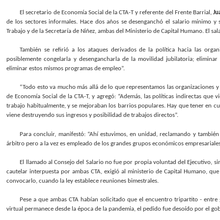
El secretario de Economía Social de la CTA-T y referente del Frente Barrial,
Ju
de los sectores informales. Hace dos años se desenganchó el salario mínimo y
Trabajo y de la Secretaría de Niñez, ambas del Ministerio de Capital Humano. El sa
También se refirió a los ataques derivados de la política hacia las org
posiblemente congelarla y desengancharla de la movilidad jubilatoria; elimina
eliminar estos mismos programas de empleo”.
“Todo esto va mucho más allá de lo que representamos las organizaciones y v
de Economía Social de la CTA-T, y agregó: “Además, las políticas indirectas que 
trabajo habitualmente, y se mejoraban los barrios populares. Hay que tener en cue
viene destruyendo sus ingresos y posibilidad de trabajos directos”.
Para concluir, manifestó: “Ahí estuvimos, en unidad, reclamando y también 
árbitro pero a la vez es empleado de los grandes grupos económicos empresariales 
El llamado al Consejo del Salario no fue por propia voluntad del Ejecutivo, 
cautelar interpuesta por ambas CTA, exigió al ministerio de Capital Humano, que
convocarlo, cuando la ley establece reuniones bimestrales.
Pese a que ambas CTA habían solicitado que el encuentro tripartito - entre
virtual permanece desde la época de la pandemia, el pedido fue desoído por el gobi