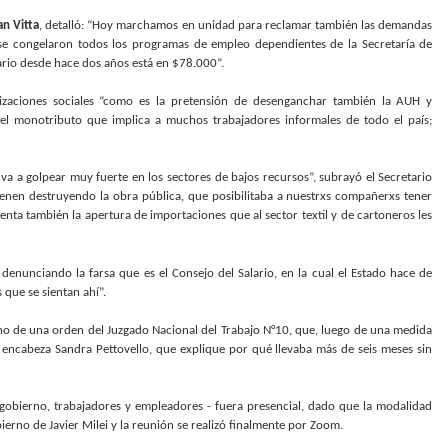
an Vitta
, detalló: “Hoy marchamos en unidad para reclamar también las demandas
 se congelaron todos los programas de empleo dependientes de la Secretaría de
lario desde hace dos años está en $78.000”.
anizaciones sociales “como es la pretensión de desenganchar también la AUH y
r el monotributo que implica a muchos trabajadores informales de todo el país;
a a golpear muy fuerte en los sectores de bajos recursos”, subrayó el Secretario
vienen destruyendo la obra pública, que posibilitaba a nuestrxs compañerxs tener
nta también la apertura de importaciones que al sector textil y de cartoneros les
denunciando la farsa que es el Consejo del Salario, en la cual el Estado hace de
que se sientan ahí”.
sino de una orden del Juzgado Nacional del Trabajo N°10, que, luego de una medida
 encabeza Sandra Pettovello, que explique por qué llevaba más de seis meses sin
 gobierno, trabajadores y empleadores - fuera presencial, dado que la modalidad
erno de Javier Milei y la reunión se realizó finalmente por Zoom.