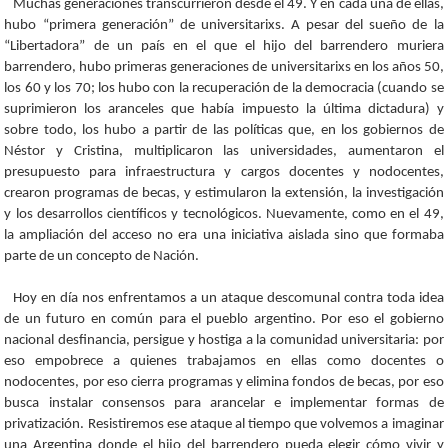
Muchas generaciones transcurrieron desde el 49. Y en cada una de ellas,
hubo “primera generación” de universitarixs. A pesar del sueño de la
“Libertadora” de un país en el que el hijo del barrendero muriera
barrendero, hubo primeras generaciones de universitarixs en los años 50,
los 60 y los 70; los hubo con la recuperación de la democracia (cuando se
suprimieron los aranceles que había impuesto la última dictadura) y
sobre todo, los hubo a partir de las políticas que, en los gobiernos de
Néstor y Cristina, multiplicaron las universidades, aumentaron el
presupuesto para infraestructura y cargos docentes y nodocentes,
crearon programas de becas, y estimularon la extensión, la investigación
y los desarrollos científicos y tecnológicos. Nuevamente, como en el 49,
la ampliación del acceso no era una iniciativa aislada sino que formaba
parte de un concepto de Nación.
Hoy en día nos enfrentamos a un ataque descomunal contra toda idea
de un futuro en común para el pueblo argentino. Por eso el gobierno
nacional desfinancia, persigue y hostiga a la comunidad universitaria: por
eso empobrece a quienes trabajamos en ellas como docentes o
nodocentes, por eso cierra programas y elimina fondos de becas, por eso
busca instalar consensos para arancelar e implementar formas de
privatización. Resistiremos ese ataque al tiempo que volvemos a imaginar
una Argentina donde el hijo del barrendero pueda elegir cómo vivir y