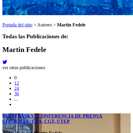
Portada del sitio
> Autores >
Martin Fedele
Todas las Publicaciones de:
Martin Fedele
ver otras publicaciones
0
12
24
36
...
HUGO YASKY - CONFERENCIA DE PRENSA
CONJUNTA: CTA, CGT, UTEP