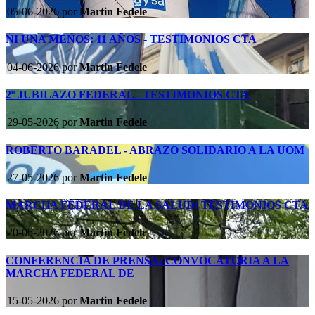
05-06-2026
por
Martin Fedele
NI UNA MENOS: 11 AÑOS - TESTIMONIOS CTA
04-06-2026
por
Martin Fedele
2º JUBILAZO FEDERAL - TESTIMONIOS CTA
29-05-2026
por
Martin Fedele
ROBERTO BARADEL - ABRAZO SOLIDARIO A LA UOM
27-05-2026
por
Martin Fedele
MARCHA FEDERAL DE LA SALUD: TESTIMONIOS CTA
20-05-2026
por
Martin Fedele
CONFERENCIA DE PRENSA: CONVOCATORIA A LA
MARCHA FEDERAL DE
15-05-2026
por
Martin Fedele