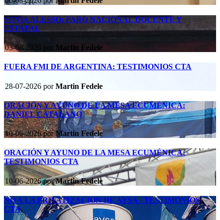
06-08-2026
por
Martin Fedele
SONIA ALESSO: PARO NACIONAL DOCENTE Y
ESTATAL
03-08-2026
por
Martin Fedele
FUERA FMI DE ARGENTINA: TESTIMONIOS CTA
28-07-2026
por
Martin Fedele
ORACIÓN Y AYUNO DE LA MESA ECUMÉNICA:
DANIEL CATALANO
10-06-2026
por
Martin Fedele
ORACIÓN Y AYUNO DE LA MESA ECUMÉNICA:
TESTIMONIOS CTA
10-06-2026
por
Martin Fedele
NO A LA PRIVATIZACIÓN DE AYSA - TESTIMONIOS
CTA