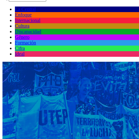
La Central
Enfoque
Internacional
Cultura
Discapacidad
Género
Formación
Cifra
Ideal