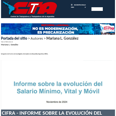
INICIO
INSTITUCIONAL
MEMORIAS
MENU
ANUALES
Portada del sitio
> Autores >
Mariana L. González
Todas las Publicaciones de:
Mariana L. González
Integrante del Centro de Investigación y Formación de la República Argentina (CIFRA).
CIFRA - INFORME SOBRE LA EVOLUCIÓN DEL