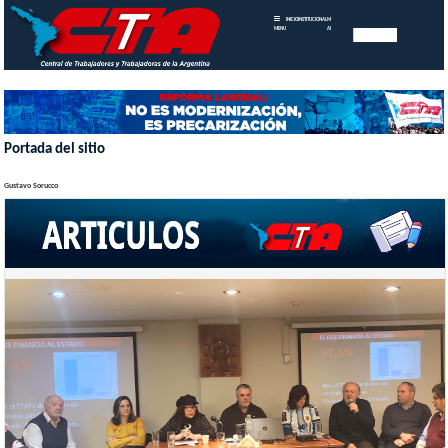
INICIO
INSTITUCIONAL
MEMORIAS
MENU
ANUALES
Portada del sitio
Gustavo Sorucco