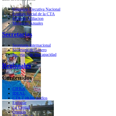
Comision Ejecutiva Nacional
Estatuto Social de la CTA
Ficha de Afiliacion
Memorias Anuales
Secretarias
Secretaria Internacional
Secretaria de Género
Secretaria de Discapacidad
Regionales
Contenidos
CIFRA
IDEAL
CTA T en los medios
Enfoque
La Central
Opinión