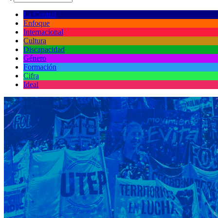
La Central
Enfoque
Internacional
Cultura
Discapacidad
Género
Formación
Cifra
Ideal