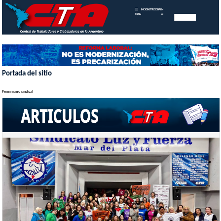
INICIO
INSTITUCIONAL
MEMORIAS
MENU
ANUALES
Portada del sitio
Feminismo sindical