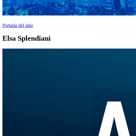
Portada del sitio
Elsa Splendiani